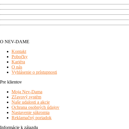
O NEV-DAME
Kontakt
Pobočky
Kariéra
O nás
Vyhlásenie o prístupnosti
Pre klientov
Moja Nev-Dama
Zľavový systém
Naše udalosti a akcie
Ochrana osobných údajov
Nastavenie súkromia
Reklamačný poriadok
Informácie k zájazdu