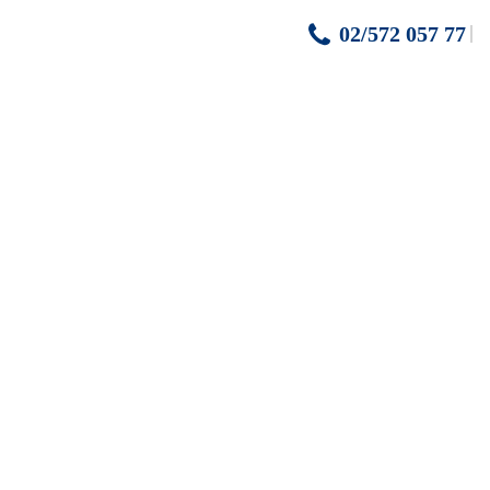
02/572 057 77
ny so zníženými lôžkami
isko
zriedka balkón
denie s vaňou, balkón