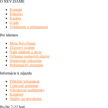
O NEV-DAME
Kontakt
Pobočky
Kariéra
O nás
Vyhlásenie o prístupnosti
Pre klientov
Moja Nev-Dama
Zľavový systém
Naše udalosti a akcie
Ochrana osobných údajov
Nastavenie súkromia
Reklamačný poriadok
Informácie k zájazdu
Dôležité informácie
Cestovné poistenie
Všeobecné podmienky
Katalógy
Služby na dovolenke
Po-Ne 7-22 hod.