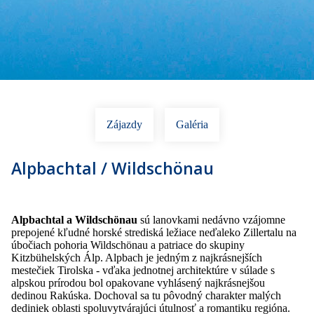
Zájazdy
Galéria
Alpbachtal / Wildschönau
Alpbachtal a Wildschönau
sú lanovkami nedávno vzájomne
prepojené kľudné horské strediská ležiace neďaleko Zillertalu na
úbočiach pohoria Wildschönau a patriace do skupiny
Kitzbühelských Álp. Alpbach je jedným z najkrásnejších
mestečiek Tirolska - vďaka jednotnej architektúre v súlade s
alpskou prírodou bol opakovane vyhlásený najkrásnejšou
dedinou Rakúska. Dochoval sa tu pôvodný charakter malých
dediniek oblasti spoluvytvárajúci útulnosť a romantiku regióna.