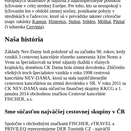
európskych skiareálov je najširšia a najkomplexnejšie ponukou
lyžovanie v celej strednej Európe. Pre toho, kto sa neuspokojí s
lyžovaním len v období zimnej sezóny, ponúkame pobyty v
strediskách u ľadovcov, ktoré sú v prevádzke takmer celoročne
(napr. rakúsky
Kaprun
,
Hintertux
,
Stubai
,
Sölden
,
Mölltal
,
Pitztal
či talianska
Cervinia
).
Naša história
Základy Nev-Damy boli položené už na začiatku 90. rokov, kedy
vznikli 3 cestovnej kancelárie rôzneho zamerania: kým Nemo a
Vesta sa špecializovali na letné zájazdy (každá v rôznych
krajinách), doménou CK Dama bola zimná dovolenka. Zlúčením
všetkých troch špecialistov vznikla v roku 1998 cestovná
kancelária NEV-DAMA, ktorá sa stala najobľúbenejšie
cestovnou kanceláriou na zimnú dovolenku v SR. V roku 2011 sa
CK NEV-DAMA stala súčasťou finančnej skupiny KKCG a 1.
januára 2014 obchodnou značkou Cestovné kancelárie
FISCHER, a.s.
Sme súčasťou najväčšej cestovnej skupiny v ČR
Spoločne s obchodnými značkami FISCHER, eTRAVEL a
PRIVILEQ reprezentujeme DER Touristik CZ - najväčší