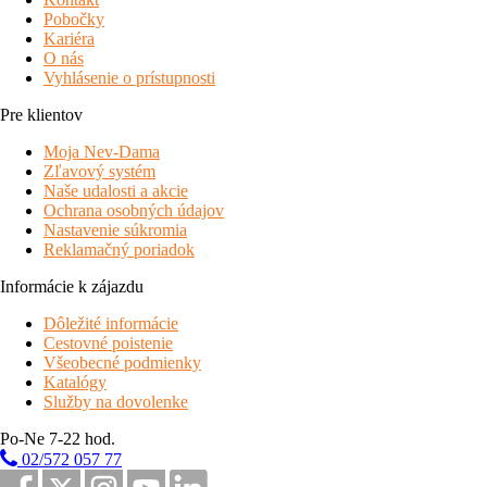
Pobočky
Kariéra
O nás
Vyhlásenie o prístupnosti
Pre klientov
Moja Nev-Dama
Zľavový systém
Naše udalosti a akcie
Ochrana osobných údajov
Nastavenie súkromia
Reklamačný poriadok
Informácie k zájazdu
Dôležité informácie
Cestovné poistenie
Všeobecné podmienky
Katalógy
Služby na dovolenke
Po-Ne 7-22 hod.
02/572 057 77