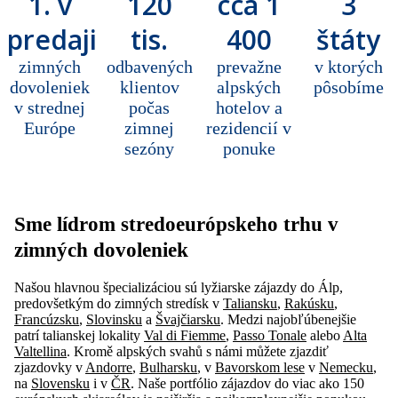
1. v
120
cca 1
3
predaji
tis.
400
štáty
zimných
odbavených
prevažne
v ktorých
dovoleniek
klientov
alpských
pôsobíme
v strednej
počas
hotelov a
Európe
zimnej
rezidencií v
sezóny
ponuke
Sme lídrom stredoeurópskeho trhu v
zimných dovoleniek
Našou hlavnou špecializáciou sú lyžiarske zájazdy do Álp,
predovšetkým do zimných stredísk v
Taliansku
,
Rakúsku
,
Francúzsku
,
Slovinsku
a
Švajčiarsku
. Medzi najobľúbenejšie
patrí talianskej lokality
Val di Fiemme
,
Passo Tonale
alebo
Alta
Valtellina
. Kromě alpských svahů s námi můžete zjazdiť
zjazdovky v
Andorre
,
Bulharsku
, v
Bavorskom lese
v
Nemecku
,
na
Slovensku
i v
ČR
. Naše portfólio zájazdov do viac ako 150