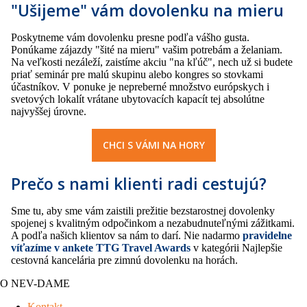
"Ušijeme" vám dovolenku na mieru
Poskytneme vám dovolenku presne podľa vášho gusta.
Ponúkame zájazdy "šité na mieru" vašim potrebám a želaniam.
Na veľkosti nezáleží, zaistíme akciu "na kľúč", nech už si budete
priať seminár pre malú skupinu alebo kongres so stovkami
účastníkov. V ponuke je nepreberné množstvo európskych i
svetových lokalít vrátane ubytovacích kapacít tej absolútne
najvyššej úrovne.
CHCI S VÁMI NA HORY
Prečo s nami klienti radi cestujú?
Sme tu, aby sme vám zaistili prežitie bezstarostnej dovolenky
spojenej s kvalitným odpočinkom a nezabudnuteľnými zážitkami.
A podľa našich klientov sa nám to darí. Nie nadarmo
pravidelne
víťazíme v ankete TTG Travel Awards
v kategórii Najlepšie
cestovná kancelária pre zimnú dovolenku na horách.
O NEV-DAME
Kontakt