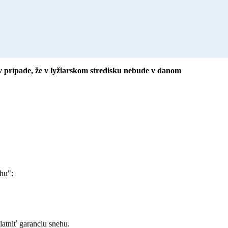
 prípade, že v lyžiarskom stredisku nebude v danom
hu":
atniť garanciu snehu.