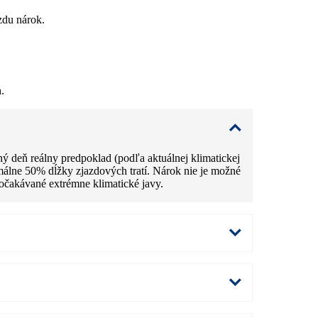
zdu nárok.
.
ý deň reálny predpoklad (podľa aktuálnej klimatickej
imálne 50% dĺžky zjazdových tratí. Nárok nie je možné
očakávané extrémne klimatické javy.