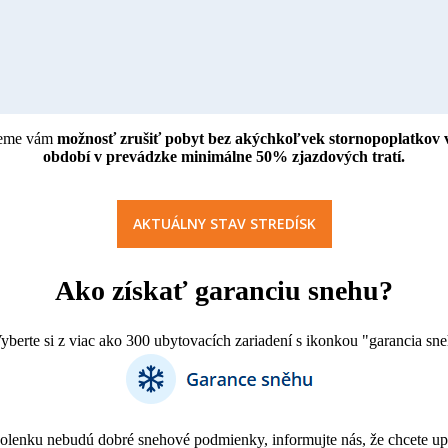
ujeme vám
možnosť zrušiť pobyt bez akýchkoľvek stornopoplatkov v
období v prevádzke minimálne 50% zjazdových tratí.
AKTUÁLNY STAV STREDÍSK
Ako získať garanciu snehu?
Vyberte si z viac ako 300 ubytovacích zariadení s ikonkou "garancia sne
olenku nebudú dobré snehové podmienky, informujte nás, že chcete upl