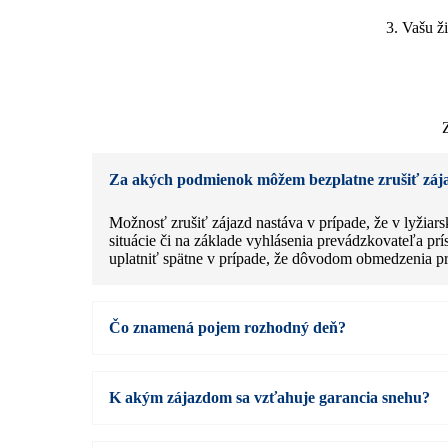
3. Vašu ž
Za akých podmienok môžem bezplatne zrušiť záj
Možnosť zrušiť zájazd nastáva v prípade, že v lyžiar
situácie či na základe vyhlásenia prevádzkovateľa pr
uplatniť spätne v prípade, že dôvodom obmedzenia pr
Čo znamená pojem rozhodný deň?
K akým zájazdom sa vzťahuje garancia snehu?