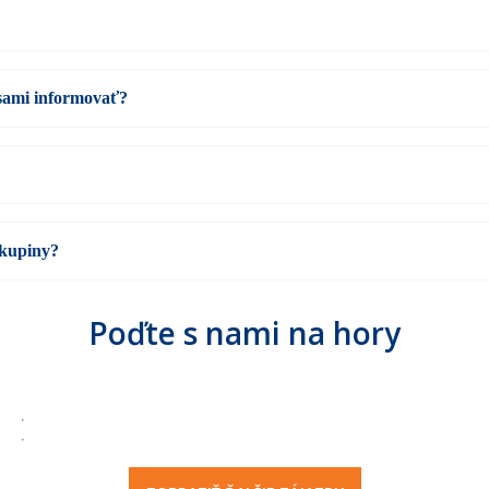
 sami informovať?
skupiny?
Poďte s nami na hory