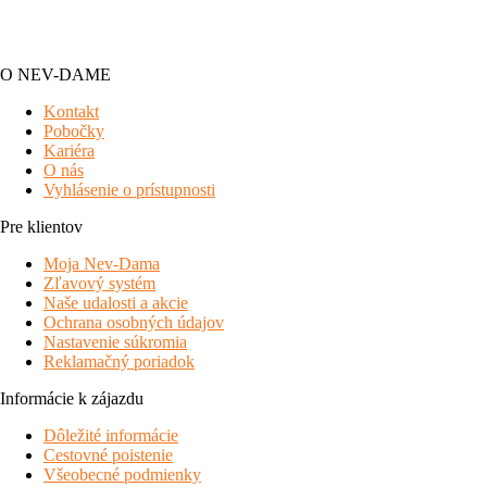
O NEV-DAME
Kontakt
Pobočky
Kariéra
O nás
Vyhlásenie o prístupnosti
Pre klientov
Moja Nev-Dama
Zľavový systém
Naše udalosti a akcie
Ochrana osobných údajov
Nastavenie súkromia
Reklamačný poriadok
Informácie k zájazdu
Dôležité informácie
Cestovné poistenie
Všeobecné podmienky