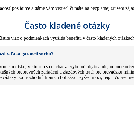
iadosť posúdime a dáme vám vedieť, či máte na bezplatnej zrušení zája
Často kladené otázky
Zistite viac o podmienkach využitia benefitu v často kladených otázkach
azd vďaka garancii snehu?
skom stredisku, v ktorom sa nachádza vybrané ubytovanie, nebude určen
íslušných prepravných zariadení a zjazdových tratí) pre prevádzku min
evádzky pod rozhodnú hranicu bol zásah vyššej moci, napr. Vopred ne