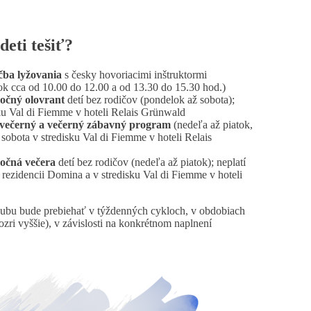
deti tešiť?
čba lyžovania
s česky hovoriacimi inštruktormi
ok cca od 10.00 do 12.00 a od 13.30 do 15.30 hod.)
ločný olovrant
detí bez rodičov (pondelok až sobota);
isku Val di Fiemme v hoteli Relais Grünwald
večerný a večerný zábavný program
(nedeľa až piatok,
 sobota v stredisku Val di Fiemme v hoteli Relais
ločná večera
detí bez rodičov (nedeľa až piatok); neplatí
v rezidencii Domina a v stredisku Val di Fiemme v hoteli
lubu bude prebiehať v týždenných cykloch, v obdobiach
zri vyššie), v závislosti na konkrétnom naplnení