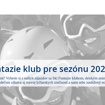
ntazie klub pre sezónu 20
ami? Vyberte si z našich zájazdov sa Ski Funtazie klubom, detským 
 deťom zábavu aj rozvoj lyžiarskych zručností a sami sebe zaslúžený o