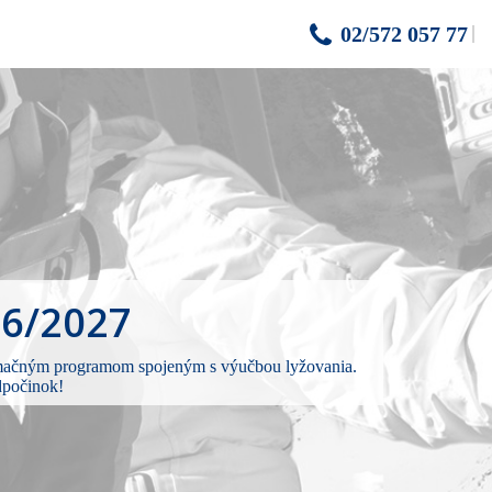
02/572 057 77
26/2027
animačným programom spojeným s výučbou lyžovania.
dpočinok!