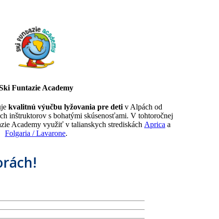
Ski Funtazie Academy
uje
kvalitnú výučbu lyžovania pre deti
v Alpách od
ch inštruktorov s bohatými skúsenosťami. V tohtoročnej
azie Academy využiť v talianskych strediskách
Aprica
a
Folgaria / Lavarone
.
orách!