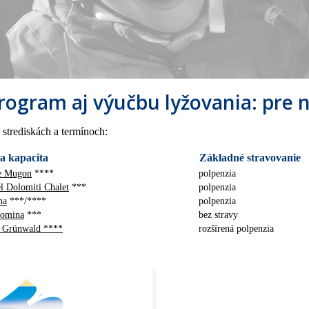
ogram aj výučbu lyžovania: pre 
 strediskách a termínoch:
a kapacita
Základné stravovanie
ne Mugon
****
polpenzia
l Dolomiti Chalet
***
polpenzia
na
***/****
polpenzia
Domina
***
bez stravy
s Grünwald ****
rozšírená polpenzia