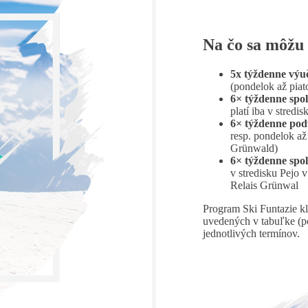
Na čo sa môžu 
5x týždenne výu
(pondelok až piat
6× týždenne spo
platí iba v stred
6× týždenne pod
resp. pondelok až
Grünwald)
6× týždenne spo
v stredisku Pejo 
Relais Grünwal
Program Ski Funtazie k
uvedených v tabuľke (po
jednotlivých termínov.