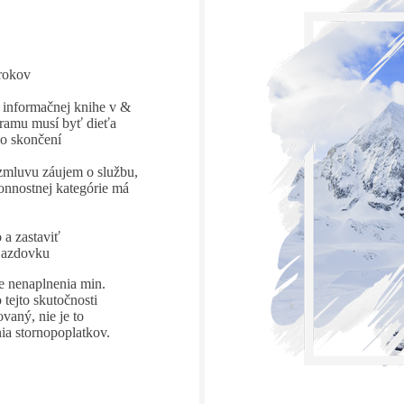
 rokov
v informačnej knihe v &
gramu musí byť dieťa
o skončení
 zmluvu záujem o službu,
onnostnej kategórie má
o a zastaviť
zjazdovku
e nenaplnenia min.
 tejto skutočnosti
vaný, nie je to
ia stornopoplatkov.