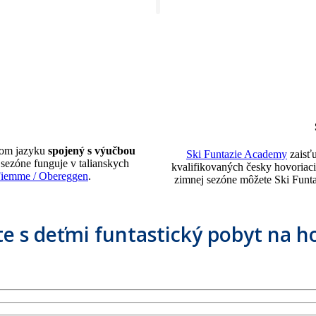
kom jazyku
spojený s výučbou
Ski Funtazie Academy
zaisť
 sezóne funguje v talianskych
kvalifikovaných česky hovoriaci
Fiemme / Obereggen
.
zimnej sezóne môžete Ski Funt
te s deťmi funtastický pobyt na h