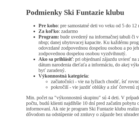
Podmienky Ski Funtazie klubu
Pre koho
: pre samostatné deti vo veku od 5 do 12
Za koľko
: zadarmo
Program:
bude uvedený na informačnej tabuli či 
nbsp; danej ubytovacej kapacite. Ku každému pro
odovzdané zodpovednou dospelou osobou a po jeh
zodpovednou dospelou osobou vyzdvihnutý.
Ako sa prihlásiť
: pri objednaní zájazdu uviesť na
dátum narodenia dieťaťa a informáciu, do akej výk
byť zaradený.
Výkonnostná kategória
:
začiatočníci - vie na lyžiach chodiť, ísť rovn
pokročilí - vie jazdiť oblúky a zísť červenú 
Min. počet na "výkonnostnú skupinu" sú 4 deti. V prípad
počtu, budú klienti najdlhšie 10 dní pred začatím pobytu o
informovaní. Ak nie je program Ski Funtazie klubu realizo
dôvodom na odstúpenie od zmluvy o zájazde bez uhraden