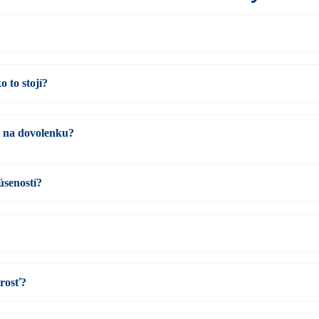
 to stojí?
e na dovolenku?
úseností?
arosť?