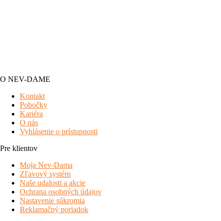
O NEV-DAME
Kontakt
Pobočky
Kariéra
O nás
Vyhlásenie o prístupnosti
Pre klientov
Moja Nev-Dama
Zľavový systém
Naše udalosti a akcie
Ochrana osobných údajov
Nastavenie súkromia
Reklamačný poriadok