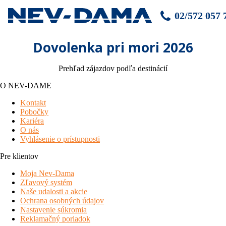
02/572 057 
Dovolenka pri mori 2026
Prehľad zájazdov podľa destinácií
O NEV-DAME
Kontakt
Pobočky
Kariéra
O nás
Vyhlásenie o prístupnosti
Pre klientov
Moja Nev-Dama
Zľavový systém
Naše udalosti a akcie
Ochrana osobných údajov
Nastavenie súkromia
Reklamačný poriadok