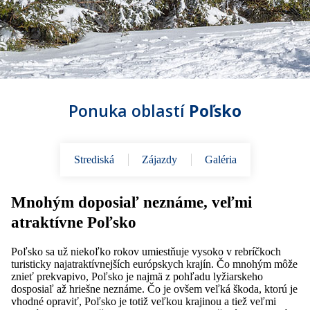
Ponuka oblastí
Poľsko
Strediská
Zájazdy
Galéria
Mnohým doposiaľ neznáme, veľmi
atraktívne Poľsko
Poľsko sa už niekoľko rokov umiestňuje vysoko v rebríčkoch
turisticky najatraktívnejších európskych krajín. Čo mnohým môže
znieť prekvapivo, Poľsko je najmä z pohľadu lyžiarskeho
dosposiaľ až hriešne neznáme. Čo je ovšem veľká škoda, ktorú je
vhodné opraviť, Poľsko je totiž veľkou krajinou a tiež veľmi