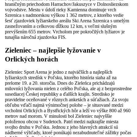
hraničným priechodom Harrachov/Jakuszyce v Dolnosliezskom
vojvodstve. Mestu v údolí rieky Kamienna dominuje vrch
Szrenica s nadmorskou výškou 1 362 metrov, z ktorého vedie
šesť zjazdoviek lyžiarskeho areálu Ski Arena Szrenica s umelým
zasnežovaním a celkovou dĺžkou 12 km, s veľmi slušným
prevýšením 655 metrov. Vrcholom pre pokročilých lyžiarov je
tunajšia náročná zjazdovka FIS.
Zieleniec – najlepšie lyžovanie v
Orlických horách
Zieleniec Sport Arena je jedno z najväčších a najlepších
lyžiarskych stredísk v Poľsku, ktorého história siaha až na
prelome 19. a 20. storočia. Dnes do Zieleńca prichádzajú
milovníci lyžovania nielen z celého Poľska, ale aj z bezprostredne
susediacej Českej republiky a ďalších krajín. Stredisko je
pravidelne oceňované v rôznych anketách a súťažiach. Za svoju
obľubu vďačí najmä výnimočnej polohe – je situované medzi
vrcholmi Orlických a Bystřických hôr a leží vo výške 800 až 960
metrov nad morom. V minulosti bol Zieleniec najvyššie
položenou obcou v Sudetoch. Patrí medzi najkrajšie miesta
svojho druhu v Poľsku. Jednou z jeho hlavných atrakcií sú
nádherné výhľady, ktoré ponúkajú nezabudnuteľné zážitky počas