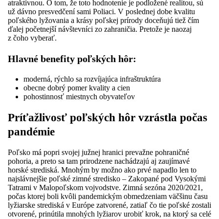
atraktívnou. O tom, že toto hodnotenie je podložené realitou, sú
už dávno presvedčení sami Poliaci. V poslednej dobe kvalitu
poľského lyžovania a krásy poľskej prírody doceňujú tiež čím
ďalej početnejší návštevníci zo zahraničia. Pretože je naozaj
z čoho vyberať.
Hlavné benefity poľských hôr:
moderná, rýchlo sa rozvíjajúca infraštruktúra
obecne dobrý pomer kvality a cien
pohostinnosť miestnych obyvateľov
Príťažlivosť poľských hôr vzrástla počas
pandémie
Poľsko má popri svojej južnej hranici prevažne pohraničné
pohoria, a preto sa tam prirodzene nachádzajú aj zaujímavé
horské strediská. Mnohým by možno ako prvé napadlo len to
najslávnejšie poľské zimné stredisko – Zakopané pod Vysokými
Tatrami v Malopoľskom vojvodstve. Zimná sezóna 2020/2021,
počas ktorej boli kvôli pandemickým obmedzeniam väčšinu času
lyžiarske strediská v Európe zatvorené, zatiaľ čo tie poľské zostali
otvorené, prinútila mnohých lyžiarov urobiť krok, na ktorý sa celé