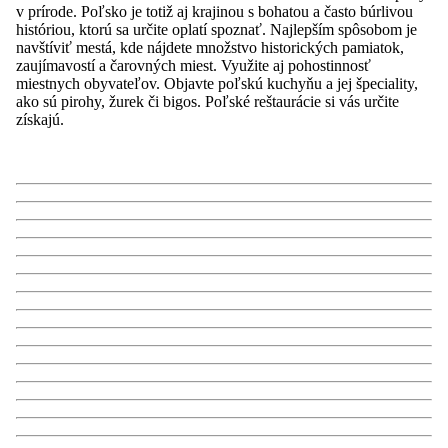
v prírode. Poľsko je totiž aj krajinou s bohatou a často búrlivou
históriou, ktorú sa určite oplatí spoznať. Najlepším spôsobom je
navštíviť mestá, kde nájdete množstvo historických pamiatok,
zaujímavostí a čarovných miest. Využite aj pohostinnosť
miestnych obyvateľov. Objavte poľskú kuchyňu a jej špeciality,
ako sú pirohy, žurek či bigos. Poľské reštaurácie si vás určite
získajú.