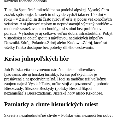
každého ročného obdobia.
Tunajšia špecifická mikroklíma sa podobá alpskej. Vysoký úhrn
zrážok spôsobuje, že sneh tu obvykle vydrží takmer 150 dní v
roku – v Zieleńci sa dá často lyžovať ešte aj počas veľkonočných
sviatkov. Ani plusové teploty tu nepredstavujú výrazný problém –
moderné zasnežovacie technológie si s nimi bez problémov
poradia. Výhodou je aj celkovo veľmi dobrá infraštruktúra. Pobyt
v stredisku sa oplatí spojiť s návštevou neďalekých kúpeľov
Duszniki-Zdrój, Polanica-Zdrój alebo Kudowa-Zdrój, ktoré sú
všetky ľahko dostupné bez potreby dlhého cestovania.
Krása juhopoľských hôr
Juh Poľska víta s otvorenou náručou nielen milovníkov
lyžovania, ale aj horskej turistiky. Krása poľských hôr je
preslávená a nespochybniteľná. Hoci sa tradične teší veľkému
záujmu najmä Vysoké Tatry, určite stojí za pozornosť aj pohorie
Bieszczady, Sliezske Beskydy (poľsky Beskid Śląski –
nezamieňať s Bieszczadami), Jizerské hory alebo Krkonoše.
Pamiatky a chute historických miest
Skvelé a nezabudnuteľné chvíle v Poľsku vám nezaručí len pobyt