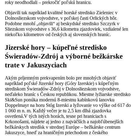
roky neodhodlali – prekročiť poľskú hranicu.
Objavili tak napríklad kvalitné horské stredisko Zieleniec v
Dolnosliezskom vojvodstve, v poľskej časti Orlických hôr.
Podobne mnohí „objavili“ aj beskydské stredisko Szczyrk v
Sliezskom vojvodstve s 36,6 kilometra zjazdoviek, vzdialené len
niekoľko kilometrov od českých aj slovenských hraníc.
Jizerské hory – kúpeľné stredisko
Świeradów-Zdrój a výborné bežkárske
trate v Jakuszyciach
Akým príjemným prekvapením bolo pre mnohých objaviť
napríklad poľské Jizerské hory (Góry Izerskie) s kúpeľným
strediskom Świeradów-Zdrój v Dolnosliezskom vojvodstve,
neďaleko hraníc s Českou republikou. Miestne lyžiarske stredisko
Ski&Sun ponúka modernú 8-miestnu kabínkovú lanovku
Doppelmayr na horu Stóg Izerski a lyžovanie vo výške od 617 do
1 060 m n. m. Každý večer je tu 2,5 km dlhá zjazdovka
osvetlená.V tých istých horách, tesne pri hraniciach s
Krkonošami, nájdete aj jedno z najväčších a najobľúbenejších
bežkárskych stredísk v strednej Európe – bežkárske centrum
Jakuszyce, hneď za hraničným priechodom z českého