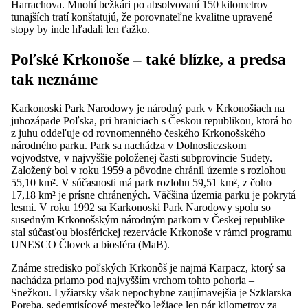
Harrachova. Mnohí bežkári po absolvovaní 150 kilometrov
tunajších tratí konštatujú, že porovnateľne kvalitne upravené
stopy by inde hľadali len ťažko.
Poľské Krkonoše – také blízke, a predsa
tak neznáme
Karkonoski Park Narodowy je národný park v Krkonošiach na
juhozápade Poľska, pri hraniciach s Českou republikou, ktorá ho
z juhu oddeľuje od rovnomenného českého Krkonošského
národného parku. Park sa nachádza v Dolnosliezskom
vojvodstve, v najvyššie položenej časti subprovincie Sudety.
Založený bol v roku 1959 a pôvodne chránil územie s rozlohou
55,10 km². V súčasnosti má park rozlohu 59,51 km², z čoho
17,18 km² je prísne chránených. Väčšina územia parku je pokrytá
lesmi. V roku 1992 sa Karkonoski Park Narodowy spolu so
susedným Krkonošským národným parkom v Českej republike
stal súčasťou biosférickej rezervácie Krkonoše v rámci programu
UNESCO Človek a biosféra (MaB).
Známe stredisko poľských Krkonôš je najmä Karpacz, ktorý sa
nachádza priamo pod najvyšším vrchom tohto pohoria –
Snežkou. Lyžiarsky však nepochybne zaujímavejšia je Szklarska
Poręba, sedemtisícové mestečko ležiace len pár kilometrov za