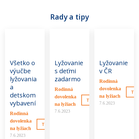
Rady a tipy
Všetko o
Lyžovanie
Lyžovanie
výučbe
s deťmi
v ČR
lyžovania
zadarmo
Rodinná
a
dovolenka
Rodinná
TO 
detskom
na lyžiach
dovolenka
TO MA ZAUJÍMA
vybavení
7.6.2023
na lyžiach
7.6.2023
Rodinná
dovolenka
TO MA ZAUJÍMA
na lyžiach
7.6.2023