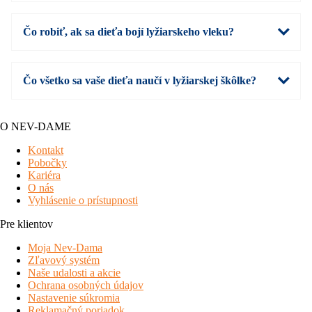
Čo robiť, ak sa dieťa bojí lyžiarskeho vleku?
Čo všetko sa vaše dieťa naučí v lyžiarskej škôlke?
O NEV-DAME
Kontakt
Pobočky
Kariéra
O nás
Vyhlásenie o prístupnosti
Pre klientov
Moja Nev-Dama
Zľavový systém
Naše udalosti a akcie
Ochrana osobných údajov
Nastavenie súkromia
Reklamačný poriadok