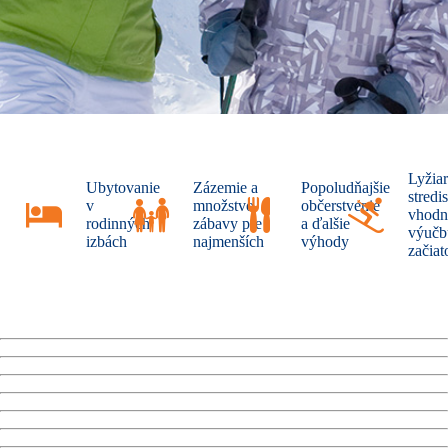
Lyžia
Ubytovanie
Zázemie a
Popoludňajšie
stredi
v
množstvo
občerstvenie
vhodn
rodinných
zábavy pre
a ďalšie
výučb
izbách
najmenších
výhody
začia