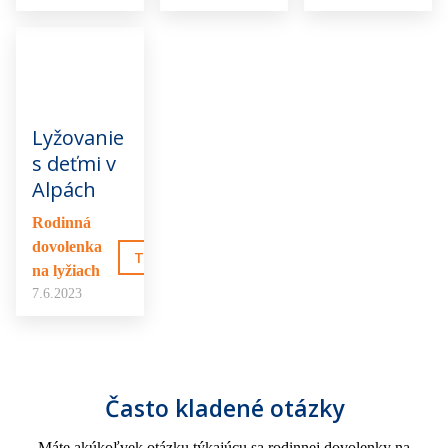
Lyžovanie
s deťmi v
Alpách
Rodinná
dovolenka
TO MA ZAUJÍMA
na lyžiach
7.6.2023
Často kladené otázky
Máte akúkoľvek otázku týkajúcu sa rodinnej dovolenky na