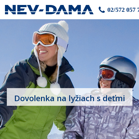
02/572 057 
Dovolenka na lyžiach s deťmi