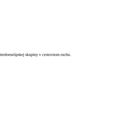
 stredoeurópskej skupiny v cestovnom ruchu.
rom hlavného jedla s prílohou, nápoje za poplatok
iadenie so sprchou alebo vaňou, zriedkavo balkón