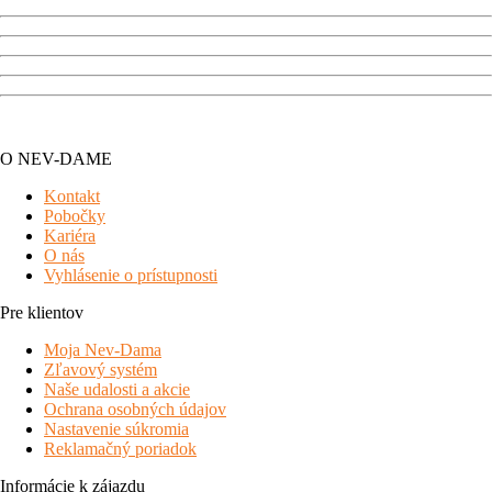
O NEV-DAME
Kontakt
Pobočky
Kariéra
O nás
Vyhlásenie o prístupnosti
Pre klientov
Moja Nev-Dama
Zľavový systém
Naše udalosti a akcie
Ochrana osobných údajov
Nastavenie súkromia
Reklamačný poriadok
Informácie k zájazdu