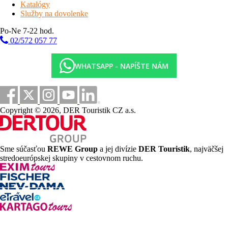
elektrické autá*
Katalógy
Služby na dovolenke
* služby za príplatok
Po-Ne 7-22 hod.
šport a relaxácia
02/572 057 77
sauna, posilňovňa
WHATSAPP - NAPÍŠTE NÁM
Stravovanie
raňajky
- formou bufetu vrátane nápojov
popis izieb
Copyright © 2026, DER Touristik CZ a.s.
Standard 1/2
- 23 m² - izba s manželskou posteľou, sociálne
zariadenie so sprchou alebo vaňou
Sme súčasťou
REWE Group
a jej divízie
DER Touristik
, najväčšej
Family 3
- 29 m² - izba s 2 manželskými posteľami, sociálne
stredoeurópskej skupiny v cestovnom ruchu.
zariadenie so sprchou alebo vaňou; minimálna obsaditeľnosť
izby sú 2 osoby a 1 dieťa alebo 3 osoby
vybavenosť izieb
TV sat., telefón, fén, rýchlovarná kanvica, mini chladnička,
klimatizácia, žehliaca doska a žehlička