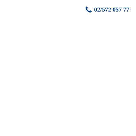
02/572 057 77
tež sú otvorené celoročne
rad
Rajhenburg
– 23 km, chorvátsky
Záhreb
– 40 km
enie na internet