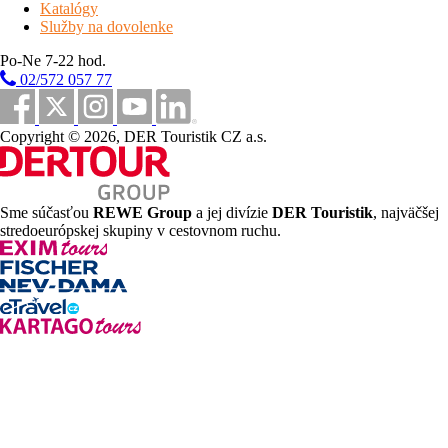
terasa s ležadlami, veľká záhrada (4 000 m²), detské ihrisko,
Katalógy
vyhradené parkovisko
Služby na dovolenke
šport a relaxácia
Po-Ne 7-22 hod.
02/572 057 77
bazén so slnečníkmi a ležadlami, stolný tenis, požičovňa
bicyklov*
Copyright © 2026, DER Touristik CZ a.s.
* služby za príplatok
Stravovanie
Sme súčasťou
REWE Group
a jej divízie
DER Touristik
, najväčšej
raňajky
- kontinentálny bufet vrátane nápojov
stredoeurópskej skupiny v cestovnom ruchu.
popis izieb
Standard 1/2/3/4
- 9 až 26 m² - izba s 1 alebo 2 samostatnými
lôžkami alebo manželskou posteľou a prípadne 1 či 2 ďalšími
samostatnými lôžkami, sociálne zariadenie so sprchou, zvyčajne
balkón
vybavenosť izieb
klimatizácia, TV sat., sušič vlasov, trezor, wi-fi pripojenie na
internet