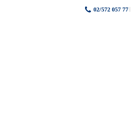
02/572 057 77
et
dlo)