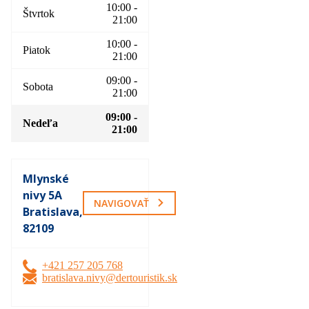
10:00 -
Štvrtok
21:00
10:00 -
Piatok
21:00
09:00 -
Sobota
21:00
09:00 -
Nedeľa
21:00
Mlynské
nivy 5A
NAVIGOVAŤ
Bratislava,
82109
+421 257 205 768
bratislava.nivy@dertouristik.sk