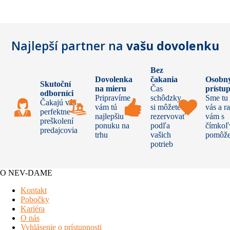
Najlepší partner na
vašu dovolenku
Bez
Dovolenka
čakania
Osobn
Skutoční
na mieru
Čas
prístu
odborníci
Pripravíme
schôdzky
Sme tu
Čakajú vás
vám tú
si môžete
vás a r
perfektne
najlepšiu
rezervovať
vám s
preškolení
ponuku na
podľa
čímkoľ
predajcovia
trhu
vašich
pomôž
potrieb
O NEV-DAME
Kontakt
Pobočky
Kariéra
O nás
Vyhlásenie o prístupnosti