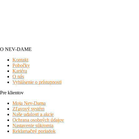
O NEV-DAME
Kontakt
Pobočky
Kariéra
O nás
Vyhlásenie o prístupnosti
Pre klientov
Moja Nev-Dama
Zľavový systém
Naše udalosti a akcie
Ochrana osobných údajov
Nastavenie súkromia
Reklamačný poriadok