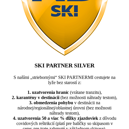
SKI PARTNER SILVER
S našími „striebornými“ SKI PARTNERMI cestujete na
lyže bez starostí z:
1. uzatvorenia hraníc
(vrátane tranzitu),
2. karantény v destinácii
(bez možnosti náhrady testom),
3. obmedzenia pohybu
v destinácii na
národnej/regionálnej/oblastnej úrovni (bez možnosti
náhrady testom),
4. uzatvorenia 50 a viac % dĺžky zjazdoviek
z dôvodu
covidových reštrikcií (platí pre balíčky so skipasom v
cene; pre trate zahrnuté v základnom skipase).