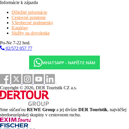
Informácie k zájazdu
Dôležité informácie
Cestovné poistenie
Všeobecné podmienky
Katalógy
Služby na dovolenke
Po-Ne 7-22 hod.
02/572 057 77
WHATSAPP - NAPÍŠTE NÁM
Copyright © 2026, DER Touristik CZ a.s.
Sme súčasťou
REWE Group
a jej divízie
DER Touristik
, najväčšej
stredoeurópskej skupiny v cestovnom ruchu.