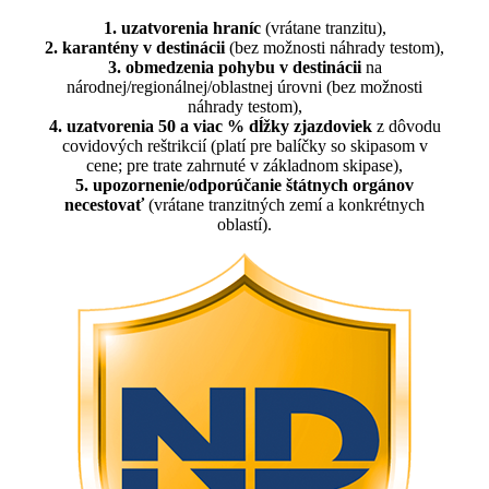
1. uzatvorenia hraníc
(vrátane tranzitu),
2. karantény v destinácii
(bez možnosti náhrady testom),
3. obmedzenia pohybu v destinácii
na
národnej/regionálnej/oblastnej úrovni (bez možnosti
náhrady testom),
4. uzatvorenia 50 a viac % dĺžky zjazdoviek
z dôvodu
covidových reštrikcií (platí pre balíčky so skipasom v
cene; pre trate zahrnuté v základnom skipase),
5. upozornenie/odporúčanie štátnych orgánov
necestovať
(vrátane tranzitných zemí a konkrétnych
oblastí).