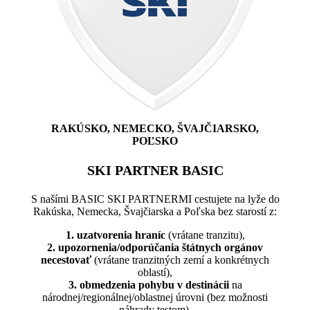
RAKÚSKO, NEMECKO, ŠVAJČIARSKO,
POĽSKO
SKI PARTNER BASIC
S našími BASIC SKI PARTNERMI cestujete na lyže do
Rakúska, Nemecka, Švajčiarska a Poľska bez starostí z:
1. uzatvorenia hraníc
(vrátane tranzitu),
2. upozornenia/odporúčania štátnych orgánov
necestovať
(vrátane tranzitných zemí a konkrétnych
oblastí),
3. obmedzenia pohybu v destinácii
na
národnej/regionálnej/oblastnej úrovni (bez možnosti
náhrady testom).