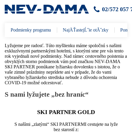
02/572 057 
Podmienky programu
NajÄŤastejĹˇie otĂˇzky
Ponuk
Lyžujeme pre radosť. Túto myšlienku máme spoločnú s našimi
exkluzívnymi partnerskými hotelmi, s ktorými sme pre vás tento
rok vyjednali nové podmienky. Nad rámec cestovného poistenia a
obvyklých storno podmienok vám pod značkou NEV-DAMA
SKI PARTNER ponúkane lyžiarsku dovolenku s istotou, že o
vaše zimné prázdniny neprídete ani v prípade, že do vami
vybraného lyžiarskeho strediska nebude z dôvodu ochorenia
COVID-19 možné odcestovať.
S nami lyžujete „bez hraníc“
SKI PARTNER GOLD
S našími „zlatými“ SKI PARTNERMI cestujete na lyže
bez starostí z: