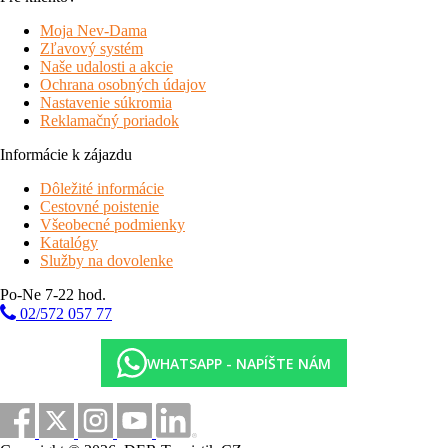
Moja Nev-Dama
Zľavový systém
Naše udalosti a akcie
Ochrana osobných údajov
Nastavenie súkromia
Reklamačný poriadok
Informácie k zájazdu
Dôležité informácie
Cestovné poistenie
Všeobecné podmienky
Katalógy
Služby na dovolenke
Po-Ne 7-22 hod.
02/572 057 77
WHATSAPP - NAPÍŠTE NÁM