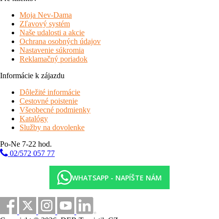
Moja Nev-Dama
Zľavový systém
Naše udalosti a akcie
Ochrana osobných údajov
Nastavenie súkromia
Reklamačný poriadok
Informácie k zájazdu
Dôležité informácie
Cestovné poistenie
Všeobecné podmienky
Katalógy
Služby na dovolenke
Po-Ne 7-22 hod.
02/572 057 77
WHATSAPP - NAPÍŠTE NÁM