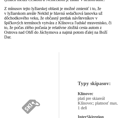
Z mínusov tejto lyžiarskej oblasti je možné zmieniť i to, že
v lyžiarskom areále Neklid je hlavná sedačková lanovka už
dôchodkového veku, že občasný pretlak návštevníkov v
špičkových termínoch vytvára z Klínovca ľudské mravenisko, či
to, že počas zlého počasia je relatívne zložitá cesta autom z
Ostrova nad Ohří do Jáchymova a najmä potom ďalej na Boží
Dar.
Typy skipasov:
Klínovec
platí pre skiareál
Klínovec; platnosť max.
1 deň
InterSkiregion