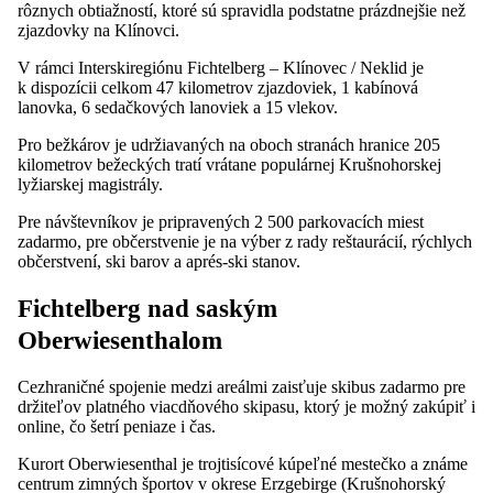
rôznych obtiažností, ktoré sú spravidla podstatne prázdnejšie než
zjazdovky na Klínovci.
V rámci Interskiregiónu Fichtelberg – Klínovec / Neklid je
k dispozícii celkom 47 kilometrov zjazdoviek, 1 kabínová
lanovka, 6 sedačkových lanoviek a 15 vlekov.
Pro bežkárov je udržiavaných na oboch stranách hranice 205
kilometrov bežeckých tratí vrátane populárnej Krušnohorskej
lyžiarskej magistrály.
Pre návštevníkov je pripravených 2 500 parkovacích miest
zadarmo, pre občerstvenie je na výber z rady reštaurácií, rýchlych
občerstvení, ski barov a aprés-ski stanov.
Fichtelberg nad saským
Oberwiesenthalom
Cezhraničné spojenie medzi areálmi zaisťuje skibus zadarmo pre
držiteľov platného viacdňového skipasu, ktorý je možný zakúpiť i
online, čo šetrí peniaze i čas.
Kurort Oberwiesenthal je trojtisícové kúpeľné mestečko a známe
centrum zimných športov v okrese Erzgebirge (Krušnohorský