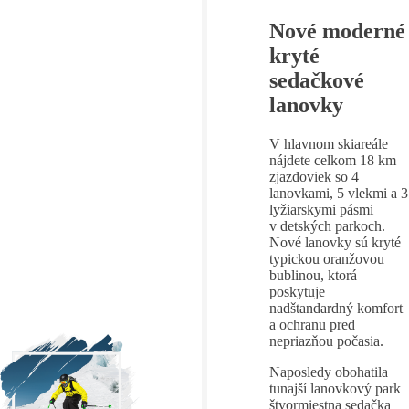
Nové moderné
kryté
sedačkové
lanovky
V hlavnom skiareále
nájdete celkom 18 km
zjazdoviek so 4
lanovkami, 5 vlekmi a 3
lyžiarskymi pásmi
v detských parkoch.
Nové lanovky sú kryté
typickou oranžovou
bublinou, ktorá
poskytuje
nadštandardný komfort
a ochranu pred
nepriazňou počasia.
Naposledy obohatila
tunajší lanovkový park
štvormiestna sedačka