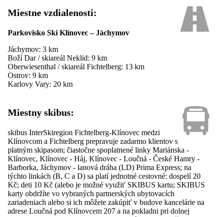
Miestne vzdialenosti:
Parkovisko Ski Klínovec – Jáchymov
Jáchymov: 3 km
Boží Dar / skiareál Neklid: 9 km
Oberwiesenthal / skiareál Fichtelberg: 13 km
Ostrov: 9 km
Karlovy Vary: 20 km
Miestny skibus:
skibus InterSkiregion Fichtelberg-Klínovec medzi
Klínovcom a Fichtelberg prepravuje zadarmo klientov s
platným skipasom; čiastočne spoplatnené linky Mariánska -
Klínovec, Klínovec - Háj, Klínovec - Loučná - České Hamry -
Barborka, Jáchymov - lanová dráha (LD) Prima Express; na
týchto linkách (B, C a D) sa platí jednotné cestovné: dospelí 20
Kč; deti 10 Kč (alebo je možné využiť SKIBUS kartu; SKIBUS
karty obdržíte vo vybraných partnerských ubytovacích
zariadeniach alebo si ich môžete zakúpiť v budove kancelárie na
adrese Loučná pod Klínovcem 207 a na pokladni pri dolnej