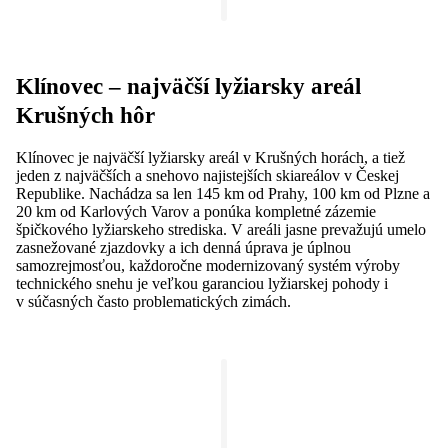
Klínovec – najväčší lyžiarsky areál
Krušných hôr
Klínovec je najväčší lyžiarsky areál v Krušných horách, a tiež
jeden z najväčších a snehovo najistejších skiareálov v Českej
Republike. Nachádza sa len 145 km od Prahy, 100 km od Plzne a
20 km od Karlových Varov a ponúka kompletné zázemie
špičkového lyžiarskeho strediska. V areáli jasne prevažujú umelo
zasnežované zjazdovky a ich denná úprava je úplnou
samozrejmosťou, každoročne modernizovaný systém výroby
technického snehu je veľkou garanciou lyžiarskej pohody i
v súčasných často problematických zimách.