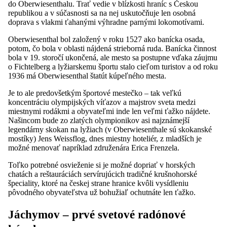
do Oberwiesenthalu. Trať vedie v blízkosti hraníc s Českou
republikou a v súčasnosti sa na nej uskutočňuje len osobná
doprava s vlakmi ťahanými výhradne parnými lokomotívami.
Oberwiesenthal bol založený v roku 1527 ako banícka osada,
potom, čo bola v oblasti nájdená strieborná ruda. Banícka činnost
bola v 19. storočí ukončená, ale mesto sa postupne vďaka záujmu
o Fichtelberg a lyžiarskemu športu stalo cieľom turistov a od roku
1936 má Oberwiesenthal štatút kúpeľného mesta.
Je to ale predovšetkým športové mestečko – tak veľkú
koncentráciu olympijských víťazov a majstrov sveta medzi
miestnymi rodákmi a obyvateľmi inde len veľmi ťažko nájdete.
Našincom bude zo zlatých olympionikov asi najznámejší
legendárny skokan na lyžiach (v Oberwiesenthale sú skokanské
mostíky) Jens Weissflog, dnes miestny hoteliér, z mladších je
možné menovať napríklad združenára Erica Frenzela.
Toľko potrebné osvieženie si je možné dopriať v horských
chatách a reštauráciách servírujúcich tradičné krušnohorské
špeciality, ktoré na českej strane hranice kvôli vysídleniu
pôvodného obyvateľstva už bohužiaľ ochutnáte len ťažko.
Jáchymov – prvé svetové radónové