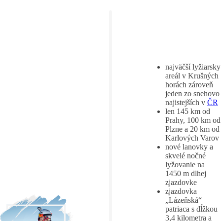
najväčší lyžiarsky
areál v Krušných
horách zároveň
jeden zo snehovo
najistejších v
ČR
len 145 km od
Prahy, 100 km od
Plzne a 20 km od
Karlových Varov
nové lanovky a
skvelé nočné
lyžovanie na
1450 m dlhej
zjazdovke
zjazdovka
„Lázeňská“
patriaca s dĺžkou
3,4 kilometra a