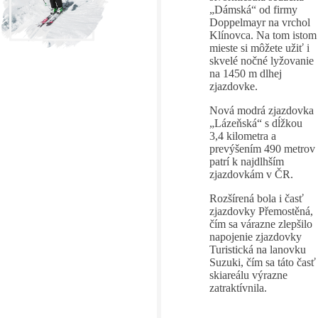
„Dámská“ od firmy
Doppelmayr na vrchol
Klínovca. Na tom istom
mieste si môžete užiť i
skvelé nočné lyžovanie
na 1450 m dlhej
zjazdovke.
Nová modrá zjazdovka
„Lázeňská“ s dĺžkou
3,4 kilometra a
prevýšením 490 metrov
patrí k najdlhším
zjazdovkám v ČR.
Rozšírená bola i časť
zjazdovky Přemostěná,
čím sa várazne zlepšilo
napojenie zjazdovky
Turistická na lanovku
Suzuki, čím sa táto časť
skiareálu výrazne
zatraktívnila.