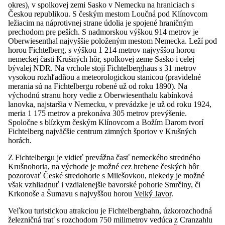
okres), v spolkovej zemi Sasko v Nemecku na hraniciach s
Českou republikou. S českým mestom Loučná pod Klínovcom
ležiacim na náprotivnej strane údolia je spojené hraničným
prechodom pre peších. S nadmorskou výškou 914 metrov je
Oberwiesenthal najvyššie položeným mestom Nemecka. Leží pod
horou Fichtelberg, s výškou 1 214 metrov najvyššou horou
nemeckej časti Krušných hôr, spolkovej zeme Sasko i celej
bývalej NDR. Na vrchole stojí Fichtelberghaus s 31 metrov
vysokou rozhľadňou a meteorologickou stanicou (pravidelné
merania sú na Fichtelbergu robené už od roku 1890). Na
východnú stranu hory vedie z Oberwiesenthalu kabínková
lanovka, najstaršia v Nemecku, v prevádzke je už od roku 1924,
meria 1 175 metrov a prekonáva 305 metrov prevýšenie.
Spoločne s blízkym českým Klínovcom a Božím Darom tvorí
Fichtelberg najväčšie centrum zimných športov v Krušných
horách.
Z Fichtelbergu je vidieť prevážna časť nemeckého stredného
Krušnohoria, na východe je možné cez hrebene českých hôr
pozorovať České stredohorie s Milešovkou, niekedy je možné
však vzhliadnuť i vzdialenejšie bavorské pohorie Smrčiny, či
Krkonoše a Šumavu s najvyššou horou
Velký Javor
.
Veľkou turistickou atrakciou je Fichtelbergbahn, úzkorozchodná
železničná trať s rozchodom 750 milimetrov vedúca z Cranzahlu