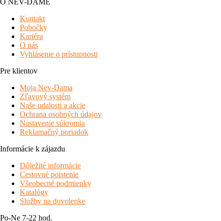
O NEV-DAME
Kontakt
Pobočky
Kariéra
O nás
Vyhlásenie o prístupnosti
Pre klientov
Moja Nev-Dama
Zľavový systém
Naše udalosti a akcie
Ochrana osobných údajov
Nastavenie súkromia
Reklamačný poriadok
Informácie k zájazdu
Dôležité informácie
Cestovné poistenie
Všeobecné podmienky
Katalógy
Služby na dovolenke
Po-Ne 7-22 hod.