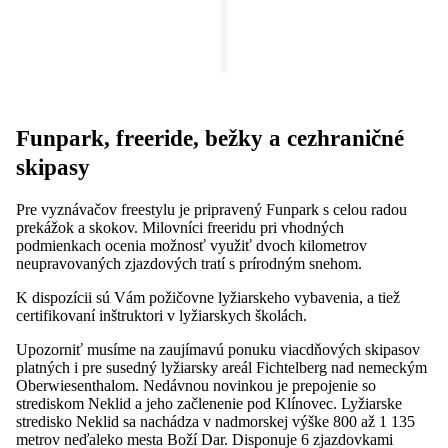
Funpark, freeride, bežky a cezhraničné
skipasy
Pre vyznávačov freestylu je pripravený Funpark s celou radou
prekážok a skokov. Milovníci freeridu pri vhodných
podmienkach ocenia možnosť využiť dvoch kilometrov
neupravovaných zjazdových tratí s prírodným snehom.
K
dispozícii sú Vám požičovne lyžiarskeho vybavenia, a tiež
certifikovaní inštruktori v lyžiarskych školách.
Upozorniť musíme na zaujímavú ponuku viacdňových skipasov
platných i pre susedný lyžiarsky areál Fichtelberg nad nemeckým
Oberwiesenthalom. Nedávnou novinkou je prepojenie so
strediskom Neklid a jeho začlenenie pod Klínovec. Lyžiarske
stredisko Neklid sa nachádza v nadmorskej výške 800 až 1 135
metrov neďaleko mesta Boží Dar. Disponuje 6 zjazdovkami