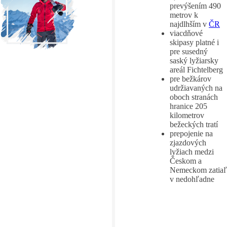
prevýšením 490
metrov k
najdlhším v
ČR
viacdňové
skipasy platné i
pre susedný
saský lyžiarsky
areál Fichtelberg
pre bežkárov
udržiavaných na
oboch stranách
hranice 205
kilometrov
bežeckých tratí
prepojenie na
zjazdových
lyžiach medzi
Českom a
Nemeckom zatiaľ
v nedohľadne