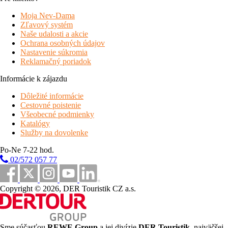
Moja Nev-Dama
Zľavový systém
Naše udalosti a akcie
Ochrana osobných údajov
Nastavenie súkromia
Reklamačný poriadok
Informácie k zájazdu
Dôležité informácie
Cestovné poistenie
Všeobecné podmienky
Katalógy
Služby na dovolenke
Po-Ne 7-22 hod.
02/572 057 77
Copyright © 2026, DER Touristik CZ a.s.
Sme súčasťou
REWE Group
a jej divízie
DER Touristik
, najväčšej