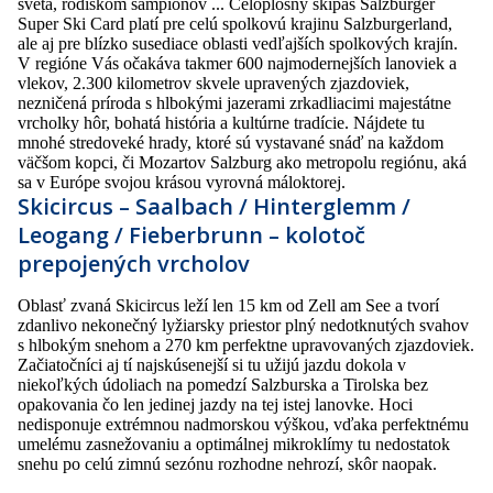
sveta, rodiskom šampiónov ... Celoplošný skipas Salzburger
Super Ski Card platí pre celú spolkovú krajinu Salzburgerland,
ale aj pre blízko susediace oblasti vedľajších spolkových krajín.
V regióne Vás očakáva takmer 600 najmodernejších lanoviek a
vlekov, 2.300 kilometrov skvele upravených zjazdoviek,
nezničená príroda s hlbokými jazerami zrkadliacimi majestátne
vrcholky hôr, bohatá história a kultúrne tradície. Nájdete tu
mnohé stredoveké hrady, ktoré sú vystavané snáď na každom
väčšom kopci, či Mozartov Salzburg ako metropolu regiónu, aká
sa v Európe svojou krásou vyrovná máloktorej.
Skicircus – Saalbach / Hinterglemm /
Leogang / Fieberbrunn – kolotoč
prepojených vrcholov
Oblasť zvaná Skicircus leží len 15 km od Zell am See a tvorí
zdanlivo nekonečný lyžiarsky priestor plný nedotknutých svahov
s hlbokým snehom a 270 km perfektne upravovaných zjazdoviek.
Začiatočníci aj tí najskúsenejší si tu užijú jazdu dokola v
niekoľkých údoliach na pomedzí Salzburska a Tirolska bez
opakovania čo len jedinej jazdy na tej istej lanovke. Hoci
nedisponuje extrémnou nadmorskou výškou, vďaka perfektnému
umelému zasnežovaniu a optimálnej mikroklímy tu nedostatok
snehu po celú zimnú sezónu rozhodne nehrozí, skôr naopak.