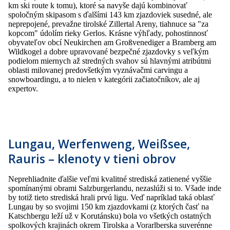
km ski route k tomu), ktoré sa navyše dajú kombinovať
spoločným skipasom s ďalšími 143 km zjazdoviek susedné, ale
neprepojené, prevažne tirolské Zillertal Areny, tiahnuce sa "za
kopcom" údolím rieky Gerlos. Krásne výhľady, pohostinnosť
obyvateľov obcí Neukirchen am Großvenediger a Bramberg am
Wildkogel a dobre upravované bezpečné zjazdovky s veľkým
podielom miernych až stredných svahov sú hlavnými atribútmi
oblasti milovanej predovšetkým vyznávačmi carvingu a
snowboardingu, a to nielen v kategórii začiatočníkov, ale aj
expertov.
Lungau, Werfenweng, Weißsee,
Rauris – klenoty v tieni obrov
Neprehliadnite ďalšie veľmi kvalitné strediská zatienené vyššie
spomínanými obrami Salzburgerlandu, nezaslúži si to. Všade inde
by totiž tieto strediská hrali prvú ligu. Veď napríklad taká oblasť
Lungau by so svojimi 150 km zjazdovkami (z ktorých časť na
Katschbergu leží už v Korutánsku) bola vo všetkých ostatných
spolkových krajinách okrem Tirolska a Vorarlberska suverénne