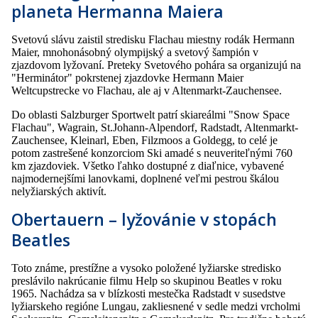
planeta Hermanna Maiera
Svetovú slávu zaistil stredisku Flachau miestny rodák Hermann
Maier, mnohonásobný olympijský a svetový šampión v
zjazdovom lyžovaní. Preteky Svetového pohára sa organizujú na
"Herminátor" pokrstenej zjazdovke Hermann Maier
Weltcupstrecke vo Flachau, ale aj v Altenmarkt-Zauchensee.
Do oblasti Salzburger Sportwelt patrí skiareálmi "Snow Space
Flachau", Wagrain, St.Johann-Alpendorf, Radstadt, Altenmarkt-
Zauchensee, Kleinarl, Eben, Filzmoos a Goldegg, to celé je
potom zastrešené konzorciom Ski amadé s neuveriteľnými 760
km zjazdoviek. Všetko ľahko dostupné z diaľnice, vybavené
najmodernejšími lanovkami, doplnené veľmi pestrou škálou
nelyžiarských aktivít.
Obertauern – lyžovánie v stopách
Beatles
Toto známe, prestížne a vysoko položené lyžiarske stredisko
preslávilo nakrúcanie filmu Help so skupinou Beatles v roku
1965. Nachádza sa v blízkosti mestečka Radstadt v susedstve
lyžiarskeho regióne Lungau, zakliesnené v sedle medzi vrcholmi