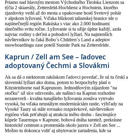
Priamo nad hlavným mestom Východného Tirolska Lienzom sa
týčia 2 skiareály, Zettersfeld-Hochlienz a Hochstein, ktorého
zjazdovky vedú až do mesta a opakovane hostí Svetový pohár
v alpskom lyžovaní. Vďaka blízkosti talianskej hranice ide o
najslnečnejší región Rakúska s viac ako 2.000 hodinami
slnečného svitu ročne. Lyžovanie si tu užije úplne každý, azda
najviac rodiny s deťmi a pohodoví lyžiari. Na najmenších
návštevníkov tu čaká Bobo´s Children´s Land a adeptov
snowboardingu zase poteší Sunsite Park na Zettersfelde.
Kaprun / Zell am See – ľadovec
adoptovaný Čechmi a Slovákmi
Ak sa dá o niektorom rakúskom ľadovci povedať, že sú tu českí a
slovenskí lyžiari ako doma, potom to bezpochyby platí o
Kitzsteinhorne nad Kaprunom. Jednodňovým zájazdom "na
otočku" už síce odzvonilo, ale našinci na Kaprun rozhodne
nezanevreli - kvalita tunajšieho lyžovania zostáva vytrvalo
vysoká, ba vďaka neustálym modernizáciám rastie, výhľady na
Vysoké Taury sú stále rovnako rozprávkové, návštevníkov
regiónu však priťahujú aj atrakcia iného druhu - fascinujúce
kúpele Tauernspa v Kaprune, bobová dráha tamtiež, prekrásne
historické centrum a promenáda okolo jazera v Zell am See ...
Možno tu dokonca voliť aj ubytovacie zariadenia, kde sa