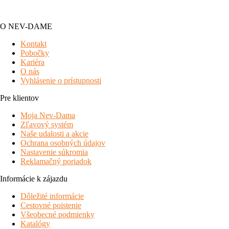
O NEV-DAME
Kontakt
Pobočky
Kariéra
O nás
Vyhlásenie o prístupnosti
Pre klientov
Moja Nev-Dama
Zľavový systém
Naše udalosti a akcie
Ochrana osobných údajov
Nastavenie súkromia
Reklamačný poriadok
Informácie k zájazdu
Dôležité informácie
Cestovné poistenie
Všeobecné podmienky
Katalógy