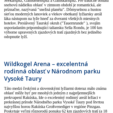
Seekarspitz, Gamsleitenspitz a Gamskarlspitz. Pre tradične bohatú
snehovú nádielku oblasť v zimnom období je romantická, ale
príznačne, nazývaná "snežná planéta". Dômyselnou a hustou
sieťou moderných lanoviek a vlekov obetkaný lyžiarsky areál
láka nástupom na lyže hneď za dverami všetkých miestnych
hotelov. Preslávený Taurský okruh ("Tauernrunde" ), svojím
usporiadaním pripomínajúci taliansku Sella Rondu, je 100 km
výborne upravených zjazdových tratí zjazdných bez jediného
odopnutie lyží.
Wildkogel Arena – excelentná
rodinná oblasť v Národnom parku
Vysoké Taury
Táto medzi českými a slovenskými lyžiarmi doteraz málo známa
oblasť môže byť pre mnohých jedným z najpríjemnejších
prekvapení Rakúska, Ide o excelentný rodinný areál ležiaci v
prekrásnej prírode Národného parku Vysoké Taury pod štvrtou
najvyššou horou Rakúska Großvenediger v regióne Pinzgau.
Poskytuje veľmi rôznorodú ponuku 62 km zjazdových tratí (a 18