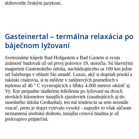
dohovoríte českým jazykom.
Gasteinertal – termálna relaxácia po
báječnom lyžovaní
Svetoznáme kúpele Bad Hofgastein a Bad Gastein si svoju
známosť budovali už od prvej polovice 19. storočia. Sú hlavnými
magnetmi Gasteinského údolia, nachádzajúceho sa 100 km južne
od Salzburgu v oblasti Ski amadé. Luxus, aký si dopriali pruskí a
rakúski cisárovia, si tu môžete v radónových prameňoch s
teplotou až 46 ° C vyvierajúcich z hĺbky 4.000 metrov okúsiť aj
Vy. Kto prepadne sladkému leňošeniu po lyžovaní na dvoch
stovkách kilometrov tunajších zjazdoviek (zasahujúcich aj do
susedného údolia Großarltal), ten má tendenciu sa sem neustále
vracať, preto je dopyt vytrvalo vysoký - napodiv to však súčasne
neznamená snobskú drahotu, tunajšia cenová hladina je až
prekvapivo prijateľná.