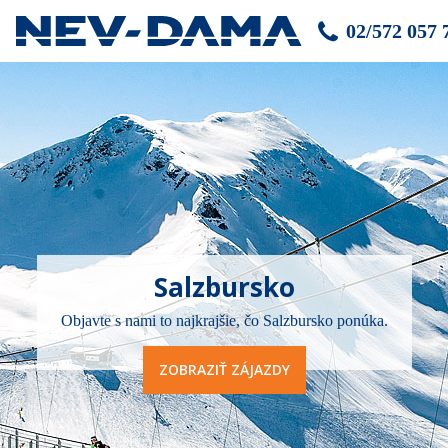
02/572 057 
Salzbursko
Objavte s nami to najkrajšie, čo Salzbursko ponúka.
ZOBRAZIŤ ZÁJAZDY