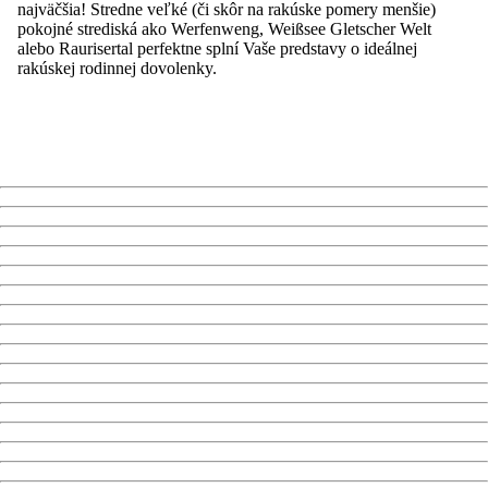
najväčšia! Stredne veľké (či skôr na rakúske pomery menšie)
pokojné strediská ako Werfenweng, Weißsee Gletscher Welt
alebo Raurisertal perfektne splní Vaše predstavy o ideálnej
rakúskej rodinnej dovolenky.