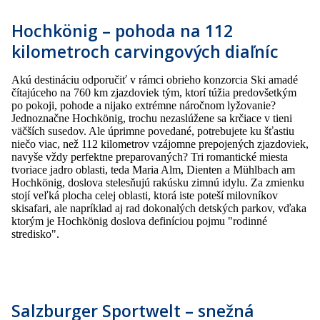
Hochkönig – pohoda na 112
kilometroch carvingových diaľníc
Akú destináciu odporučiť v rámci obrieho konzorcia Ski amadé
čítajúceho na 760 km zjazdoviek tým, ktorí túžia predovšetkým
po pokoji, pohode a nijako extrémne náročnom lyžovanie?
Jednoznačne Hochkönig, trochu nezaslúžene sa krčiace v tieni
väčších susedov. Ale úprimne povedané, potrebujete ku šťastiu
niečo viac, než 112 kilometrov vzájomne prepojených zjazdoviek,
navyše vždy perfektne preparovaných? Tri romantické miesta
tvoriace jadro oblasti, teda Maria Alm, Dienten a Mühlbach am
Hochkönig, doslova stelesňujú rakúsku zimnú idylu. Za zmienku
stojí veľká plocha celej oblasti, ktorá iste poteší milovníkov
skisafari, ale napríklad aj rad dokonalých detských parkov, vďaka
ktorým je Hochkönig doslova definíciou pojmu "rodinné
stredisko".
Salzburger Sportwelt – snežná