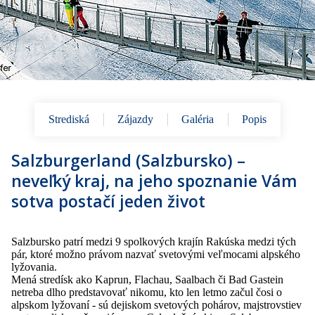
Strediská
Zájazdy
Galéria
Popis
Salzburgerland (Salzbursko) –
neveľký kraj, na jeho spoznanie Vám
sotva postačí jeden život
Salzbursko patrí medzi 9 spolkových krajín Rakúska medzi tých
pár, ktoré možno právom nazvať svetovými veľmocami alpského
lyžovania.
Mená stredísk ako Kaprun, Flachau, Saalbach či Bad Gastein
netreba dlho predstavovať nikomu, kto len letmo začul čosi o
alpskom lyžovaní - sú dejiskom svetových pohárov, majstrovstiev