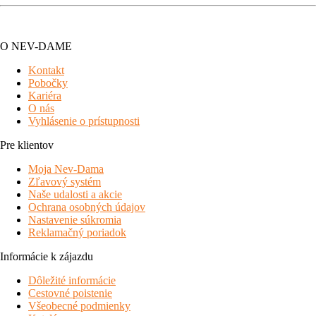
O NEV-DAME
Kontakt
Pobočky
Kariéra
O nás
Vyhlásenie o prístupnosti
Pre klientov
Moja Nev-Dama
Zľavový systém
Naše udalosti a akcie
Ochrana osobných údajov
Nastavenie súkromia
Reklamačný poriadok
Informácie k zájazdu
Dôležité informácie
Cestovné poistenie
Všeobecné podmienky