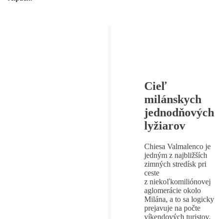
Cieľ
milánskych
jednodňových
lyžiarov
Chiesa Valmalenco je
jedným z najbližších
zimných stredísk pri
ceste
z niekoľkomiliónovej
aglomerácie okolo
Milána, a to sa logicky
prejavuje na počte
víkendových turistov.