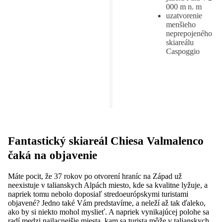
000 m n. m
uzatvorenie
menšieho
neprepojeného
skiareálu
Caspoggio
Fantastický skiareál Chiesa Valmalenco
čaká na objavenie
Máte pocit, že 37 rokov po otvorení hraníc na Západ už
neexistuje v talianskych Alpách miesto, kde sa kvalitne lyžuje, a
napriek tomu nebolo doposiaľ stredoeurópskymi turistami
objavené? Jedno také Vám predstavíme, a neleží až tak ďaleko,
ako by si niekto mohol myslieť. A napriek vynikajúcej polohe sa
radí medzi najlacnejšie miesta, kam sa turista môže v talianskych