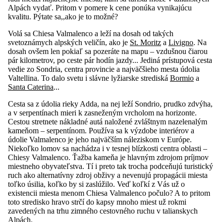
Alpách vydať. Pritom v pomere k cene ponúka vynikajúcu
kvalitu. Pýtate sa,,ako je to možné?
Volá sa Chiesa Valmalenco a leží na dosah od takých
svetoznámych alpských veličín, ako je
St. Moritz
a
Livigno
. Na
dosah ovšem len pokiaľ sa pozeráte na mapu – vzdušnou čiarou
pár kilometrov, po ceste pár hodín jazdy... Jediná prístupová cesta
vedie zo Sondria, centra provincie a najväčšieho mesta údolia
Valtellina. To dalo svetu i slávne lyžiarske strediská
Bormio
a
Santa Caterina
...
Cesta sa z údolia rieky Adda, na nej leží Sondrio, prudko zdvýha,
a v serpentínach mieri k zasneženým vrcholom na horizonte.
Cestou stretnete nákladné autá naložené zvláštnym nazelenalým
kameňom – serpentínom. Používa sa k výzdobe interiérov a
údolie Valmalenco je jeho najväčším náleziskom v Európe.
Niekoľko lomov sa nachádza i v tesnej blízkosti centra oblasti –
Chiesy Valmalenco. Ťažba kameňa je hlavným zdrojom príjmov
miestneho obyvateľstva. Tí i preto tak trocha podceňujú turistický
ruch ako alternatívny zdroj obživy a nevenujú propagácii miesta
toľko úsilia, koľko by si zaslúžilo. Veď koľkí z Vás už o
existencii miesta menom Chiesa Valmalenco počulo? A to pritom
toto stredisko hravo strčí do kapsy mnoho miest už rokmi
zavedených na trhu zimného cestovného ruchu v talianskych
Alpách.