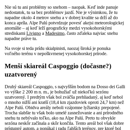
Nie sú tu ani problémy so snehom – naopak. Keď inde panuje
nedostatok, tu sa bez problémov jazdí. Nie je výnimkou, že tu
napadne okolo 4 metrov snehu a v dobrej kvalite sa drží až do
konca apríla. Alpe Palú potvrdzuje povesť akejsi meteorologickej
anomálie – aj keď leží geograficky medzi vysokohorskými
strediskami
Livigno
a
Madesimo
, často zďaleka najviac snehu
napadne práve tu.
Na svoje si teda prídu skialpinisti, naozaj široká je ponuka
voľného terénu v nepoškvrnenej vysokohorskej prírode.
Menší skiareál Caspoggio (dočasne?)
uzatvorený
Druhý skiareál Caspoggio, s najvyšším bodom na Dosso dei Galli
vo výške 2 200 m n. m., je bohužiaľ už niekoľkú sezónu
uzatvorený. I predtým však bol zväčša prehliadaný, aj keď nebol
o mnoho nižší ani kratší (18,4 km zjazdoviek oproti 24,7 km) než
Alpe Palú. Obidva areály neboli vzájomne lyžiarsky prepojené.
Trocha slabšie tu však bolo umelé zasnežovanie a ani prírodného
snehu tu nebývalo toľko, ako na Alpe Palú. Preto tu obvykle
sezóna neskôr začínala a skôr končila. Tento areál bol však dobre
prístupný autom, a ponúkal i radu ľahších terénov, pre ktoré bol