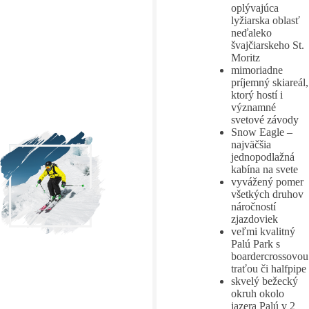
oplývajúca
lyžiarska oblasť
neďaleko
švajčiarskeho St.
Moritz
mimoriadne
príjemný skiareál,
ktorý hostí i
významné
svetové závody
Snow Eagle –
najväčšia
jednopodlažná
kabína na svete
vyvážený pomer
všetkých druhov
náročností
zjazdoviek
veľmi kvalitný
Palú Park s
boardercrossovou
traťou či halfpipe
skvelý bežecký
okruh okolo
jazera Palú v 2