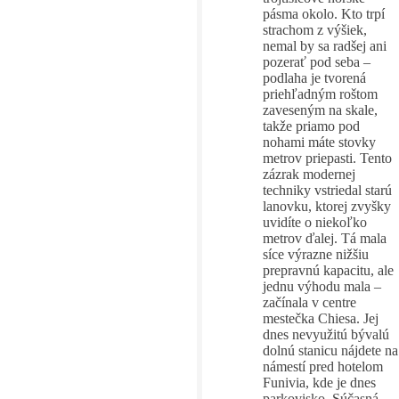
pásma okolo. Kto trpí
strachom z výšiek,
nemal by sa radšej ani
pozerať pod seba –
podlaha je tvorená
priehľadným roštom
zaveseným na skale,
takže priamo pod
nohami máte stovky
metrov priepasti. Tento
zázrak modernej
techniky vstriedal starú
lanovku, ktorej zvyšky
uvidíte o niekoľko
metrov ďalej. Tá mala
síce výrazne nižšiu
prepravnú kapacitu, ale
jednu výhodu mala –
začínala v centre
mestečka Chiesa. Jej
dnes nevyužitú bývalú
dolnú stanicu nájdete na
námestí pred hotelom
Funivia, kde je dnes
parkovisko. Súčasná