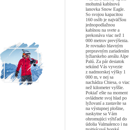
mohutná kabínová
lanovka Snow Eagle.
So svojou kapacitou
160 osôb je najväčšou
jednopodlažnou
kabínou na svete a
prekonáva viac než 1
000 metrov prevýšenia.
Je rovnako hlavným
prepravným zariadením
lyžiarskeho areálu Alpe
Palú. Za pár desiatok
sekúnd Vás vyvezie
z nadmorskej výšky 1
000 m, v nej sa
nachádza Chiesa, o viac
než kilometer vyššie.
Pokiaľ ešte na moment
ovládnete svoj hlad po
lyžovaní a zastavíte sa
na výstupnej plošine,
naskytne sa Vám
ohromujúci výhľad do
údolia Valmalenco i na
trojtisícové horské