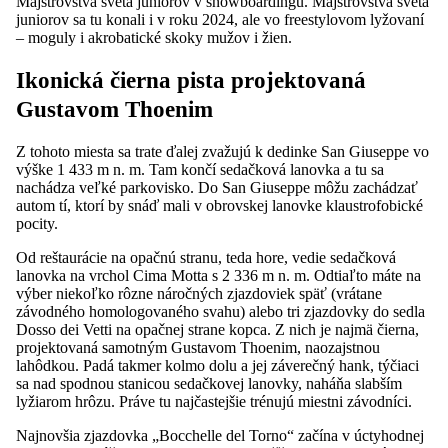
Majstrovstvá sveta juniorov v snowboardingu. Majstrovstvá sveta
juniorov sa tu konali i v roku 2024, ale vo freestylovom lyžovaní
– moguly i akrobatické skoky mužov i žien.
Ikonická čierna pista projektovaná
Gustavom Thoenim
Z tohoto miesta sa trate ďalej zvažujú k dedinke San Giuseppe vo
výške 1 433 m n. m. Tam končí sedačková lanovka a tu sa
nachádza veľké parkovisko. Do San Giuseppe môžu zachádzať
autom tí, ktorí by snáď mali v obrovskej lanovke klaustrofobické
pocity.
Od reštaurácie na opačnú stranu, teda hore, vedie sedačková
lanovka na vrchol Cima Motta s 2 336 m n. m. Odtiaľto máte na
výber niekoľko rôzne náročných zjazdoviek späť (vrátane
závodného homologovaného svahu) alebo tri zjazdovky do sedla
Dosso dei Vetti na opačnej strane kopca. Z nich je najmä čierna,
projektovaná samotným Gustavom Thoenim, naozajstnou
lahôdkou. Padá takmer kolmo dolu a jej záverečný hank, týčiaci
sa nad spodnou stanicou sedačkovej lanovky, naháňa slabším
lyžiarom hrôzu. Práve tu najčastejšie trénujú miestni závodníci.
Najnovšia zjazdovka „Bocchelle del Torno“ začína v úctyhodnej