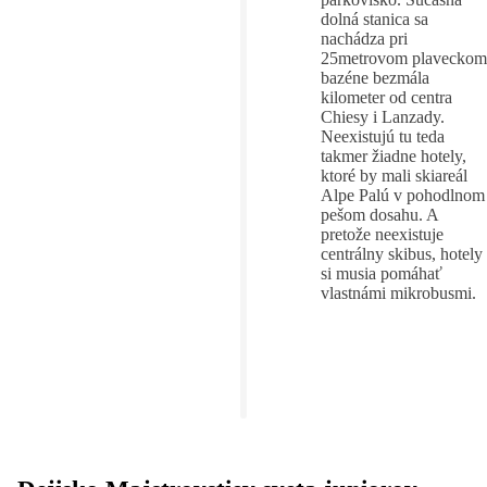
dolná stanica sa
nachádza pri
25metrovom plaveckom
bazéne bezmála
kilometer od centra
Chiesy i Lanzady.
Neexistujú tu teda
takmer žiadne hotely,
ktoré by mali skiareál
Alpe Palú v pohodlnom
pešom dosahu. A
pretože neexistuje
centrálny skibus, hotely
si musia pomáhať
vlastnámi mikrobusmi.