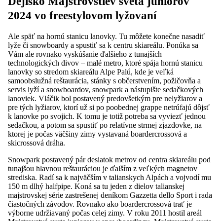
Dejisko Majstrovstiev sveta juniorov
2024 vo freestylovom lyžovaní
Ale späť na hornú stanicu lanovky. Tu môžete konečne nasadiť
lyže či snowboardy a spustiť sa k centru skiareálu. Ponúka sa
Vám ale rovnako vyskúšanie ďalšieho z tunajších
technologických divov – malé metro, ktoré spája hornú stanicu
lanovky so stredom skiareálu Alpe Palú, kde je veľká
samoobslužná reštaurácia, stánky s občerstvením, požičovňa a
servis lyží a snowboardov, snowpark a nástupište sedačkových
lanoviek. Vláčik bol postavený predovšetkým pre nelyžiarov a
pre tých lyžiarov, ktorí už si po poobednej grappe netrúfajú dôjsť
k lanovke po svojich. K tomu je totiž potreba sa vyviezť jednou
sedačkou, a potom sa spustiť po relatívne strmej zjazdovke, na
ktorej je počas väčšiny zimy vystavaná boardercrossová a
skicrossová dráha.
Snowpark postavený pár desiatok metrov od centra skiareálu pod
tunajšou hlavnou reštauráciou je ďalším z veľkých magnetov
strediska. Radí sa k najväčším v talianskych Alpách a vojvodí mu
150 m dlhý halfpipe. Koná sa tu jeden z dielov talianskej
majstrovskej série zastrešenej deníkom Gazzetta dello Sport i rada
čiastočných závodov. Rovnako ako boardercrossová trať je
výborne udržiavaný počas celej zimy. V roku 2011 hostil areál