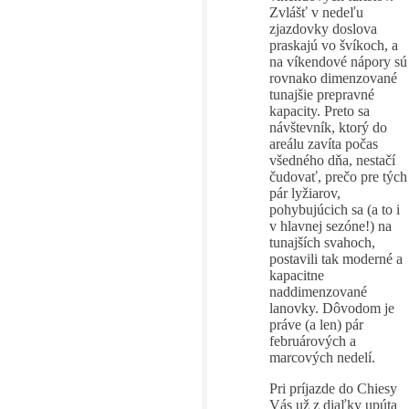
Zvlášť v nedeľu
zjazdovky doslova
praskajú vo švíkoch, a
na víkendové nápory sú
rovnako dimenzované
tunajšie prepravné
kapacity. Preto sa
návštevník, ktorý do
areálu zavíta počas
všedného dňa, nestačí
čudovať, prečo pre tých
pár lyžiarov,
pohybujúcich sa (a to i
v hlavnej sezóne!) na
tunajších svahoch,
postavili tak moderné a
kapacitne
naddimenzované
lanovky. Dôvodom je
práve (a len) pár
februárových a
marcových nedelí.
Pri príjazde do Chiesy
Vás už z diaľky upúta