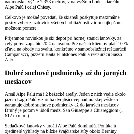
nadmorskej výške 2 353 metrov, v najvyššom bode skiareálu
Alpe Palú i celej Chiesy.
Celkovo je možné povedať, že skiareál poskytuje maximálne
pestrý výber zjazdoviek všetkých obtiažností v tom najlepšom
možnom pomere.
Príjemnou novinkou je ski depot pri hornej stanici lanovky, za
celý pobyt zaplatíte 20 € na osobu. Pre našich klientov platí 10 %
zľava na obedy na svahu, konkrétne v samoobslužnej reštaurácii
Campanacci, pizzerii Baita Flintstones Palù a reštaurácii Sasso
Alto.
Dobré snehové podmienky až do jarných
mesiacov
Areál Alpe Palú má i 2 bežecké areály. Jeden z nich vedie okolo
jazera Lago Palú v zhruba dvojtisícovej nadmorskej výške a
garantuje dobré snehové podmienky až do jarných mesiacov.
Druhý je potom v údolí medzi San Giuseppe a Chiareggiom (1
612 m n. m.).
Sedačkové lanovky v areáli Alpe Palú dominujú. Ponúkajú
ojedinelé výhľady na blízke švajčiarske štíty okolo Berniny.