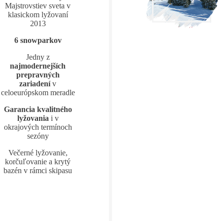
Majstrovstiev sveta v
klasickom lyžovaní
2013
6 snowparkov
Jedny z
najmodernejších
prepravných
zariadení
v
celoeurópskom meradle
Garancia kvalitného
lyžovania
i v
okrajových termínoch
sezóny
Večerné lyžovanie,
korčuľovanie a krytý
bazén v rámci skipasu