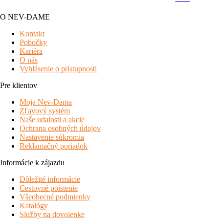
O NEV-DAME
Kontakt
Pobočky
Kariéra
O nás
Vyhlásenie o prístupnosti
Pre klientov
Moja Nev-Dama
Zľavový systém
Naše udalosti a akcie
Ochrana osobných údajov
Nastavenie súkromia
Reklamačný poriadok
Informácie k zájazdu
Dôležité informácie
Cestovné poistenie
Všeobecné podmienky
Katalógy
Služby na dovolenke