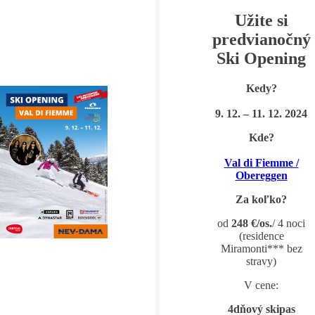
Užite si
predvianočný
Ski Opening
Kedy?
9. 12. – 11. 12. 2024
Kde?
Val di Fiemme /
Obereggen
Za koľko?
od
248 €/os.
/ 4 noci
(residence
Miramonti*** bez
stravy)
V cene:
4dňový skipas