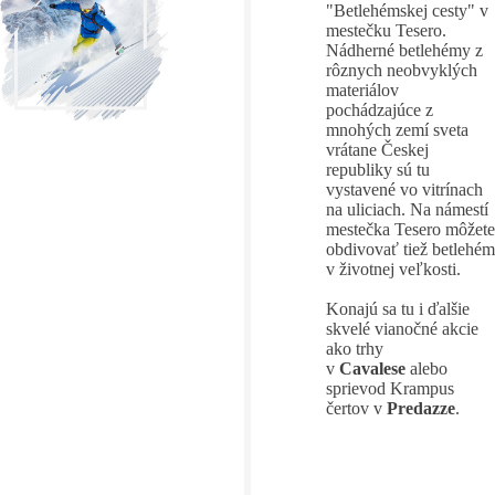
"Betlehémskej cesty" v
mestečku Tesero.
Nádherné betlehémy z
rôznych neobvyklých
materiálov
pochádzajúce z
mnohých zemí sveta
vrátane Českej
republiky sú tu
vystavené vo vitrínach
na uliciach. Na námestí
mestečka Tesero môžete
obdivovať tiež betlehém
v životnej veľkosti.
Konajú sa tu i ďalšie
skvelé vianočné akcie
ako trhy
v
Cavalese
alebo
sprievod Krampus
čertov v
Predazze
.