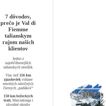
7 dôvodov,
prečo je Val di
Fiemme
talianskym
rajom našich
klientov
Jedno z
najobľúbenejších
talianskych stredísk
Viac než
116 km
zjazdoviek
vrátane
mnohých náročných
čiernych „padákov“
150 km bežeckých
tratí
, Marcialonga i
závodné okruhy