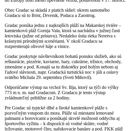
do Európy bolo mesto opevnené vežou, postavenou v 17. storočí.
Obec Gradac sa skladá z piatich sídiel: okrem samotného
Gradacu sú to Brist, Drvenik, Podaca a Zaostrog.
Gradac ponúka jednu z najkrajších pláží na Makarskej riviére –
kamienkovú pláž Gornja Vala, ktorá sa nachádza v južnej časti
letoviska (južne od prístavu). Nedaleko ústia rieka Neretva s
krásnymi prírodnými scenériami. V okolí Gradacu sa
rozprestierajú olivové háje a vinice.
Gradac poskytuje návštevníkom bohatú ponuku služieb, ako sú
reštaurácie, pizzérie, kaviarne, bary, cukrárne, tržnice, obchody,
zmenárne a pod. Konajú sa tu diskotéky pod holým nebom aj
ľudové slávnosti, napr. Gradacká turistická noc v júli a oslavy
svätého Michala 29. septembra (Sveti Mihovil).
Odporúčame výstup na vrchol Sv. Ilija, ktorý sa týči do výšky
773 m n. m. nad Gradacom. Z Gradacu je tento výstup
zvládnuteľný približne za 2 hodiny.
Pre Gradac sú typické dlhé a široké kamienkové pláže s
pozvoľným vstupom do mora. Pláže sú miestami lemované
palmami a borovicami a ponúkajú skvelé možnosti oddychu aj
športového vyžitia – k dispozícii sú vodné skútre, vodné
lyžovanie, motorové člny, nafukovacie banány a pod. FKK pláž