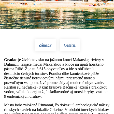
Zájazdy
Galéria
Gradac
je živé letovisko na južnom konci Makarskej riviéry v
Dalmácii, ležiace medzi Makarskou a Ploče na úpätí horského
pásma Rilić. Žije tu 3 615 obyvateľov a ide o obľúbenú
destináciu českých turistov. Ponúka dlhé kamienkové pláže
čiastočne tienisté borovicovými hájmi, priezračné more s
pozvoľným vstupom, živé promenády aj moderné ubytovanie.
Raritou sú neďaleké (8 km) krasové Baćinské jazerá s brakickou
vodou, vďaka ktorej tu žijú sladkovodné aj morské ryby, vrátane
9 endemických druhov.
Mesto bolo založené Rimanmi, čo dokazujú archeologické nálezy
rímskych stavieb na lokalite Crkvine. V období tureckých útokov