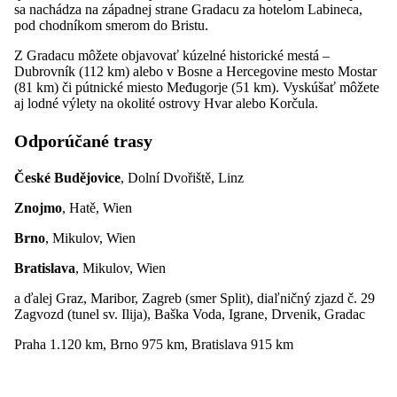
sa nachádza na západnej strane Gradacu za hotelom Labineca,
pod chodníkom smerom do Bristu.
Z Gradacu môžete objavovať kúzelné historické mestá –
Dubrovník (112 km) alebo v Bosne a Hercegovine mesto Mostar
(81 km) či pútnické miesto Međugorje (51 km). Vyskúšať môžete
aj lodné výlety na okolité ostrovy Hvar alebo Korčula.
Odporúčané trasy
České Budějovice
, Dolní Dvořiště, Linz
Znojmo
, Hatě, Wien
Brno
, Mikulov, Wien
Bratislava
, Mikulov, Wien
a ďalej Graz, Maribor, Zagreb (smer Split), diaľničný zjazd č. 29
Zagvozd (tunel sv. Ilija), Baška Voda, Igrane, Drvenik, Gradac
Praha 1.120 km, Brno 975 km, Bratislava 915 km