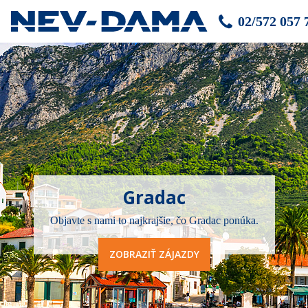
02/572 057 
Gradac
Objavte s nami to najkrajšie, čo Gradac ponúka.
ZOBRAZIŤ ZÁJAZDY