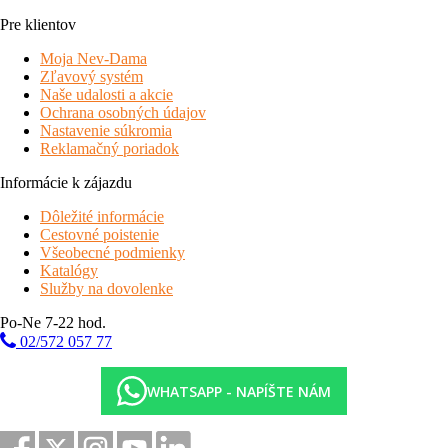
Pre klientov
Moja Nev-Dama
Zľavový systém
Naše udalosti a akcie
Ochrana osobných údajov
Nastavenie súkromia
Reklamačný poriadok
Informácie k zájazdu
Dôležité informácie
Cestovné poistenie
Všeobecné podmienky
Katalógy
Služby na dovolenke
Po-Ne 7-22 hod.
02/572 057 77
WHATSAPP - NAPÍŠTE NÁM