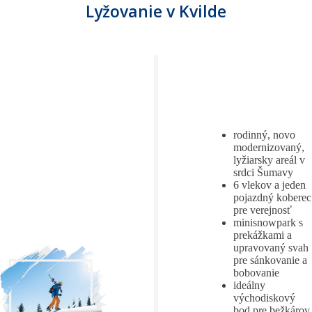
Lyžovanie v Kvilde
rodinný, novo
modernizovaný,
lyžiarsky areál v
srdci Šumavy
6 vlekov a jeden
pojazdný koberec
pre verejnosť
minisnowpark s
prekážkami a
upravovaný svah
pre sánkovanie a
bobovanie
ideálny
východiskový
bod pre bežkárov