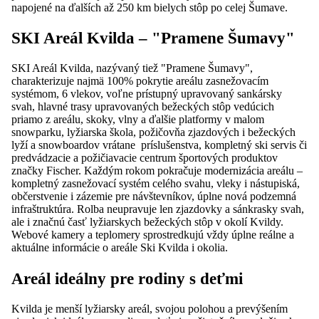
napojené na ďalších až 250 km bielych stôp po celej Šumave.
SKI Areál Kvilda – "Pramene Šumavy"
SKI Areál Kvilda, nazývaný tiež "Pramene Šumavy",
charakterizuje najmä 100% pokrytie areálu zasnežovacím
systémom, 6 vlekov, voľne prístupný upravovaný sankársky
svah, hlavné trasy upravovaných bežeckých stôp vedúcich
priamo z areálu, skoky, vlny a ďalšie platformy v malom
snowparku, lyžiarska škola, požičovňa zjazdových i bežeckých
lyží a snowboardov vrátane príslušenstva, kompletný ski servis či
predvádzacie a požičiavacie centrum športových produktov
značky Fischer. Každým rokom pokračuje modernizácia areálu –
kompletný zasnežovací systém celého svahu, vleky i nástupiská,
občerstvenie i zázemie pre návštevníkov, úplne nová podzemná
infraštruktúra. Rolba neupravuje len zjazdovky a sánkrasky svah,
ale i značnú časť lyžiarskych bežeckých stôp v okolí Kvildy.
Webové kamery a teplomery sprostredkujú vždy úplne reálne a
aktuálne informácie o areále Ski Kvilda i okolia.
Areál ideálny pre rodiny s deťmi
Kvilda je menší lyžiarsky areál, svojou polohou a prevýšením