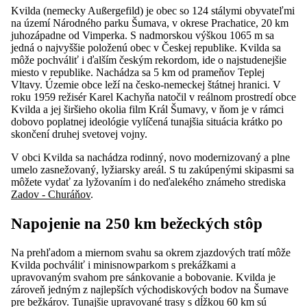
Kvilda (nemecky Außergefild) je obec so 124 stálymi obyvateľmi
na území Národného parku Šumava, v okrese Prachatice, 20 km
juhozápadne od Vimperka. S nadmorskou výškou 1065 m sa
jedná o najvyššie položenú obec v Českej republike. Kvilda sa
môže pochváliť i ďalším českým rekordom, ide o najstudenejšie
miesto v republike. Nachádza sa 5 km od prameňov Teplej
Vltavy. Územie obce leží na česko-nemeckej štátnej hranici. V
roku 1959 režisér Karel Kachyňa natočil v reálnom prostredí obce
Kvilda a jej širšieho okolia film Král Šumavy, v ňom je v rámci
dobovo poplatnej ideológie vylíčená tunajšia situácia krátko po
skončení druhej svetovej vojny.
V obci Kvilda sa nachádza rodinný, novo modernizovaný a plne
umelo zasnežovaný, lyžiarsky areál. S tu zakúpenými skipasmi sa
môžete vydať za lyžovaním i do neďalekého známeho strediska
Zadov - Churáňov
.
Napojenie na 250 km bežeckých stôp
Na prehľadom a miernom svahu sa okrem zjazdových tratí môže
Kvilda pochváliť i minisnowparkom s prekážkami a
upravovaným svahom pre sánkovanie a bobovanie. Kvilda je
zároveň jedným z najlepších východiskových bodov na Šumave
pre bežkárov. Tunajšie upravované trasy s dĺžkou 60 km sú