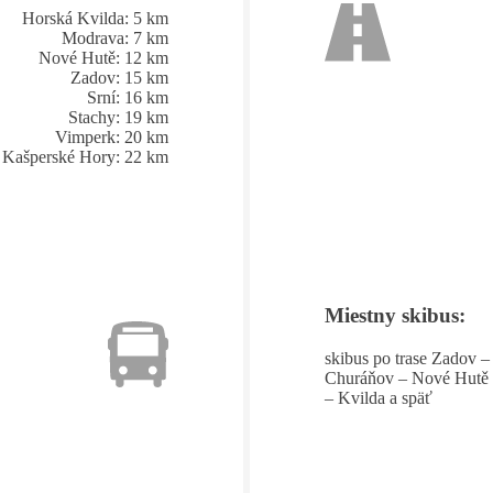
Horská Kvilda: 5 km
Modrava: 7 km
Nové Hutě: 12 km
Zadov: 15 km
Srní: 16 km
Stachy: 19 km
Vimperk: 20 km
Kašperské Hory: 22 km
Miestny skibus:
skibus po trase Zadov –
Churáňov – Nové Hutě
– Kvilda a späť