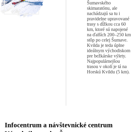
Šumavského
skimaratónu, ale
nachádzajú sa tu i
pravidelne upravované
trasy s dĺžkou cca 60
km, ktoré sú napojené
na ďalších 200–250 km
stôp po celej Šumave.
Kvilda je teda úplne
ideálnym východiskom
pre bežkárske výlety.
Najpopulárnejšou
trasou v okolí je tá na
Horskú Kvildu (5 km).
Infocentrum a návštevnické centrum