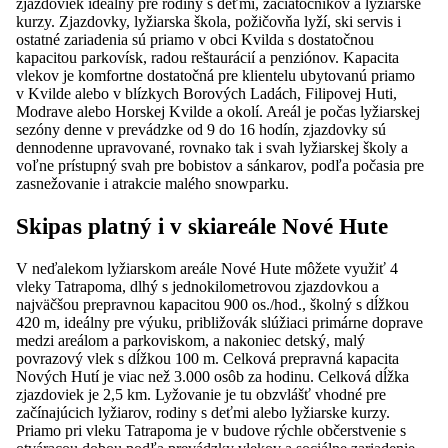
zjazdoviek ideálny pre rodiny s deťmi, začiatočníkov a lyžiarske
kurzy. Zjazdovky, lyžiarska škola, požičovňa lyží, ski servis i
ostatné zariadenia sú priamo v obci Kvilda s dostatočnou
kapacitou parkovísk, radou reštaurácií a penziónov. Kapacita
vlekov je komfortne dostatočná pre klientelu ubytovanú priamo
v Kvilde alebo v blízkych Borových Ladách, Filipovej Huti,
Modrave alebo Horskej Kvilde a okolí. Areál je počas lyžiarskej
sezóny denne v prevádzke od 9 do 16 hodín, zjazdovky sú
dennodenne upravované, rovnako tak i svah lyžiarskej školy a
voľne prístupný svah pre bobistov a sánkarov, podľa počasia pre
zasnežovanie i atrakcie malého snowparku.
Skipas platný i v skiareále Nové Hute
V neďalekom lyžiarskom areále Nové Hute môžete využiť 4
vleky Tatrapoma, dlhý s jednokilometrovou zjazdovkou a
najväčšou prepravnou kapacitou 900 os./hod., školný s dĺžkou
420 m, ideálny pre výuku, približovák slúžiaci primárne doprave
medzi areálom a parkoviskom, a nakoniec detský, malý
povrazový vlek s dĺžkou 100 m. Celková prepravná kapacita
Nových Hutí je viac než 3.000 osôb za hodinu. Celková dĺžka
zjazdoviek je 2,5 km. Lyžovanie je tu obzvlášť vhodné pre
začínajúcich lyžiarov, rodiny s deťmi alebo lyžiarske kurzy.
Priamo pri vleku Tatrapoma je v budove rýchle občerstvenie s