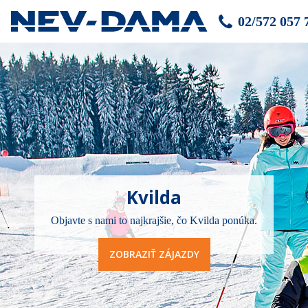
02/572 057 
Kvilda
Objavte s nami to najkrajšie, čo Kvilda ponúka.
ZOBRAZIŤ ZÁJAZDY