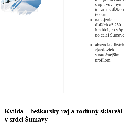
s upravovanými
trasami s dĺžkou
60 km
napojenie na
ďalších až 250
km bielych stôp
po celej Šumave
absencia dlhších
zjazdoviek
s náročnejším
profilom
Kvilda – bežkársky raj a rodinný skiareál
v srdci Šumavy