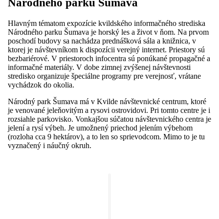
Národného parku Šumava
Hlavným tématom expozície kvildského informačného strediska
Národného parku Šumava je horský les a život v ňom. Na prvom
poschodí budovy sa nachádza prednášková sála a knižnica, v
ktorej je návštevníkom k dispozícii verejný internet. Priestory sú
bezbariérové. V priestoroch infocentra sú ponúkané propagačné a
informačné materiály. V dobe zimnej zvýšenej návštevnosti
stredisko organizuje špeciálne programy pre verejnosť, vrátane
vychádzok do okolia.
Národný park Šumava má v Kvilde návštevnické centrum, ktoré
je venované jeleňovitým a rysovi ostrovidovi. Pri tomto centre je i
rozsiahle parkovisko. Vonkajšou súčatou návštevnického centra je
jelení a rysí výbeh. Je umožnený priechod jelením výbehom
(rozloha cca 9 hektárov), a to len so sprievodcom. Mimo to je tu
vyznačený i náučný okruh.