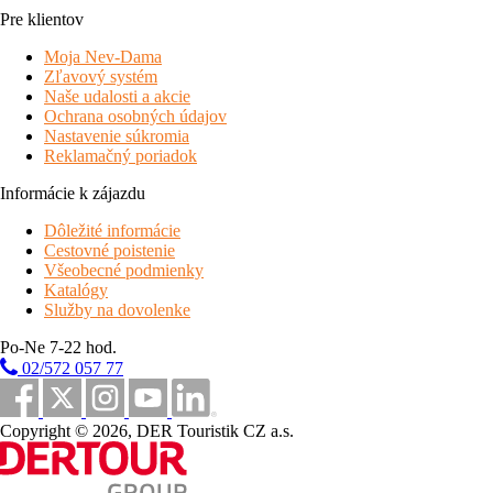
Pre klientov
Moja Nev-Dama
Zľavový systém
Naše udalosti a akcie
Ochrana osobných údajov
Nastavenie súkromia
Reklamačný poriadok
Informácie k zájazdu
Dôležité informácie
Cestovné poistenie
Všeobecné podmienky
Katalógy
Služby na dovolenke
Po-Ne 7-22 hod.
02/572 057 77
Copyright © 2026, DER Touristik CZ a.s.