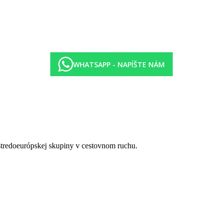
m s lehátkami, vírivka, vonkajšia vírivka, saunový svet - 5x sauna (fíns
re dospelých (vstup od 16 rokov) - bazén 20 x 8 m s lehátkami, vírivka,
sáže*, nadštandardne vybavená posilňovňa 84 m², 7x bowlingová dráha*,
WHATSAPP - NAPÍŠTE NÁM
ov, čerstvých ovocných a zeleninových štiav a vrátane bezlepkovej di
 stredoeurópskej skupiny v cestovnom ruchu.
 s výberom hlavného chodu, nápoje za poplatok
ím gaučom pre 1 dospelú osobu či 2 deti do nedovŕšených 12 rokov, so
tným lôžkom a rozkladacím gaučom pre 1 dospelú osobu či 2 deti do ne
m gaučom pre 1 dospelú osobu či 2 deti do nedovŕšených 12 rokov, izba