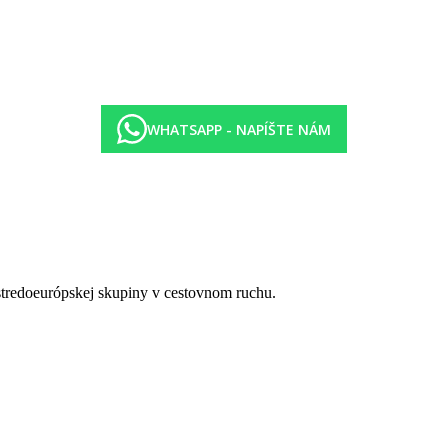
 2 až 3 hlavných jedál s prílohou, šalátový bufet, dezert alebo ovocie,
ôžkami, sociálne zariadenie so sprchou, spravidla balkón
i lôžkami a rozkladacím gaučom pre 1 osobu, sociálne zariadenie so s
WHATSAPP - NAPÍŠTE NÁM
i lôžkami a poschodovou posteľou, sociálne zariadenie so sprchou, spr
ka, rýchlovarná kanvica
 stredoeurópskej skupiny v cestovnom ruchu.
služby; max. 1 dieťa nad rámec plnej obsaditeľnosti izby)
ad rámec plnej obsaditeľnosti izby; pre dieťa do nedovŕšených 3 rokov)
 lôžko a všetky služby zodpovedajúce kategórii dieťa od 3 do 15 rokov