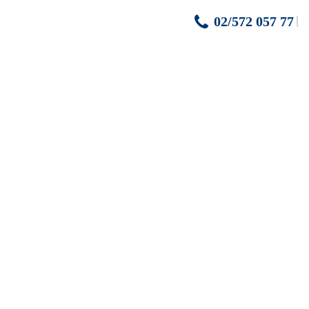
02/572 057 77
sto*, práčka